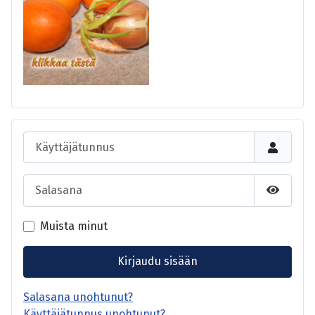
Käyttäjätunnus
Salasana
Näytä s
Muista minut
Kirjaudu sisään
Salasana unohtunut?
Käyttäjätunnus unohtunut?