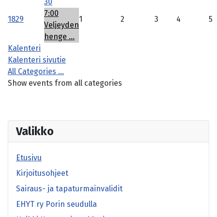
30
7:00
18
29
1
2
3
4
5
Veljeyden
henge ...
Kalenteri
Kalenteri sivutie
All Categories ...
Show events from all categories
Valikko
Etusivu
Kirjoitusohjeet
Sairaus- ja tapaturmainvalidit
EHYT ry Porin seudulla