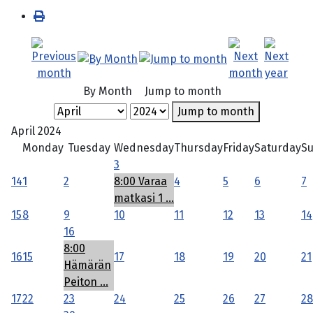
By Month
Jump to month
Jump to month
April 2024
Monday
Tuesday
Wednesday
Thursday
Friday
Saturday
S
3
14
1
2
8:00 Varaa
4
5
6
7
matkasi 1 ...
15
8
9
10
11
12
13
14
16
8:00
16
15
17
18
19
20
21
Hämärän
Peiton ...
17
22
23
24
25
26
27
28