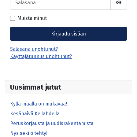
Näytä s
Muista minut
Kirjaudu sisään
Salasana unohtunut?
Käyttäjätunnus unohtunut?
Uusimmat jutut
Kyllä maalla on mukavaa!
Kesäpäivä Kellahdella
Peruskorjausta ja uudisrakentamista
Nys seki o tehty!