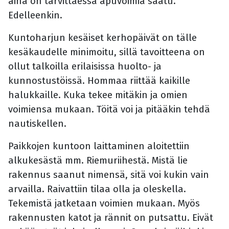
aina on tarvittaessa apuvoimia saatu.
Edelleenkin.
Kuntoharjun kesäiset kerhopäivät on tälle
kesäkaudelle minimoitu, sillä tavoitteena on
ollut talkoilla erilaisissa huolto- ja
kunnostustöissä. Hommaa riittää kaikille
halukkaille. Kuka tekee mitäkin ja omien
voimiensa mukaan. Töitä voi ja pitääkin tehdä
nautiskellen.
Paikkojen kuntoon laittaminen aloitettiin
alkukesästä mm. Riemuriihestä. Mistä lie
rakennus saanut nimensä, sitä voi kukin vain
arvailla. Raivattiin tilaa olla ja oleskella.
Tekemistä jatketaan voimien mukaan. Myös
rakennusten katot ja rännit on putsattu. Eivät