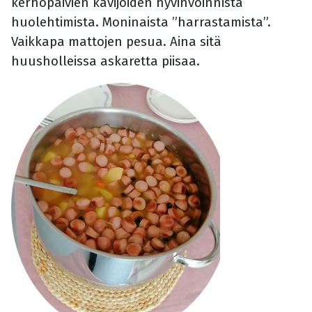
kerhopäivien kävijöiden hyvinvoinnista
huolehtimista. Moninaista ”harrastamista”.
Vaikkapa mattojen pesua. Aina sitä
huusholleissa askaretta piisaa.