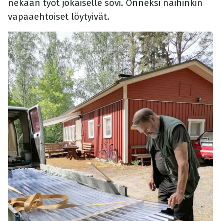
nekään työt jokaiselle sovi. Onneksi näihinkin
vapaaehtoiset löytyivät.