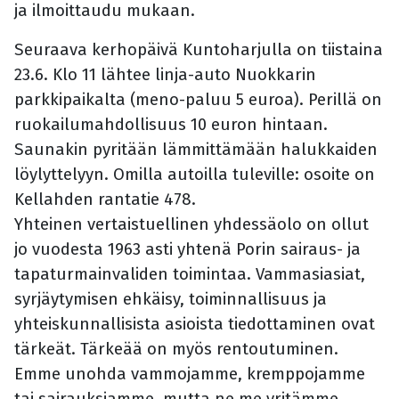
ja ilmoittaudu mukaan.
Seuraava kerhopäivä Kuntoharjulla on tiistaina
23.6. Klo 11 lähtee linja-auto Nuokkarin
parkkipaikalta (meno-paluu 5 euroa). Perillä on
ruokailumahdollisuus 10 euron hintaan.
Saunakin pyritään lämmittämään halukkaiden
löylyttelyyn. Omilla autoilla tuleville: osoite on
Kellahden rantatie 478.
Yhteinen vertaistuellinen yhdessäolo on ollut
jo vuodesta 1963 asti yhtenä Porin sairaus- ja
tapaturmainvaliden toimintaa. Vammasiasiat,
syrjäytymisen ehkäisy, toiminnallisuus ja
yhteiskunnallisista asioista tiedottaminen ovat
tärkeät. Tärkeää on myös rentoutuminen.
Emme unohda vammojamme, kremppojamme
tai sairauksiamme, mutta ne me yritämme