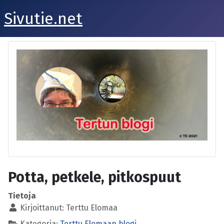
Sivutie.net
Potta, petkele, pitkospuut
Tietoja
Kirjoittanut:
Terttu Elomaa
Kategoria:
Terttu Elomaan blogi