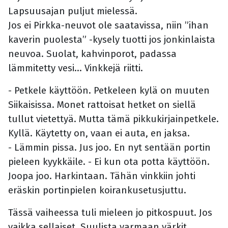
Lapsuusajan puljut mielessä.
Jos ei Pirkka-neuvot ole saatavissa, niin ”ihan
kaverin puolesta” -kysely tuotti jos jonkinlaista
neuvoa. Suolat, kahvinporot, padassa
lämmitetty vesi... Vinkkejä riitti.
- Petkele käyttöön. Petkeleen kylä on muuten
Siikaisissa. Monet rattoisat hetket on siellä
tullut vietettyä. Mutta tämä pikkukirjainpetkele.
Kyllä. Käytetty on, vaan ei auta, en jaksa.
- Lämmin pissa. Jus joo. En nyt sentään portin
pieleen kyykkäile. - Ei kun ota potta käyttöön.
Joopa joo. Harkintaan. Tähän vinkkiin johti
eräskin portinpielen koirankusetusjuttu.
Tässä vaiheessa tuli mieleen jo pitkospuut. Jos
vaikka sellaiset. Suulista varmaan värkit