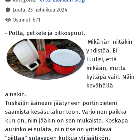
Luotu: 23 helmikuu 2024
Osumat: 671
- Potta, petkele ja pitkospuut.
Mikähän niitäkin
yhdistää. Ei
luulisi, että
mikään, mutta
kylläpä vain. Näin
kevähällä
ainakin.
Tuskailin ääneeni jäätyneen portinpieleni
saamista kesäsulakuntoon. Varjoinen paikka
kun on, niin jääkin on sen mukaista. Koskapa
aurinko ei sulata, niin itse on yritettävä
”ojittaa” sulaveden kulkua yli jäätikön.