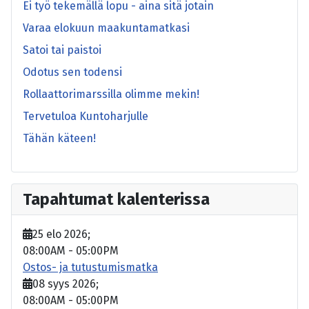
Ei työ tekemällä lopu - aina sitä jotain
Varaa elokuun maakuntamatkasi
Satoi tai paistoi
Odotus sen todensi
Rollaattorimarssilla olimme mekin!
Tervetuloa Kuntoharjulle
Tähän käteen!
Tapahtumat kalenterissa
25 elo 2026
;
08:00AM
-
05:00PM
Ostos- ja tutustumismatka
08 syys 2026
;
08:00AM
-
05:00PM