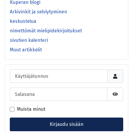
Kuperan blogi
Arkivinkit ja selviytyminen
keskustelua
nimettömät mielipidekirjoitukset
sivutien kalenteri
Muut artikkelit
Käyttäjätunnus
Salasana
Näytä s
Muista minut
Kirjaudu sisään