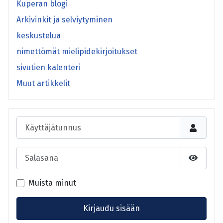
Kuperan blogi
Arkivinkit ja selviytyminen
keskustelua
nimettömät mielipidekirjoitukset
sivutien kalenteri
Muut artikkelit
Käyttäjätunnus
Salasana
Näytä s
Muista minut
Kirjaudu sisään