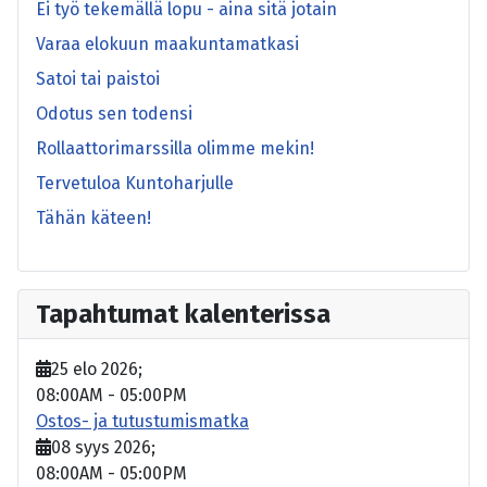
Ei työ tekemällä lopu - aina sitä jotain
Varaa elokuun maakuntamatkasi
Satoi tai paistoi
Odotus sen todensi
Rollaattorimarssilla olimme mekin!
Tervetuloa Kuntoharjulle
Tähän käteen!
Tapahtumat kalenterissa
25 elo 2026
;
08:00AM
-
05:00PM
Ostos- ja tutustumismatka
08 syys 2026
;
08:00AM
-
05:00PM