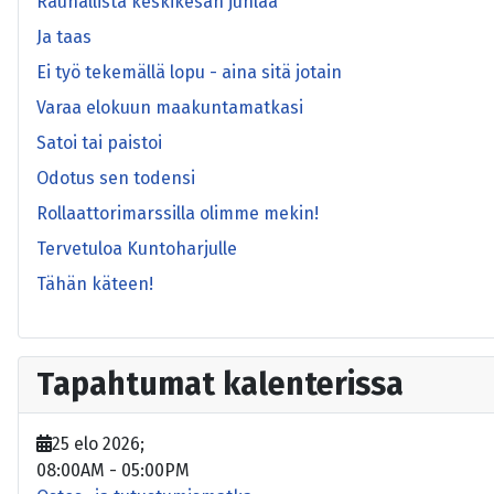
Rauhallista keskikesän juhlaa
Ja taas
Ei työ tekemällä lopu - aina sitä jotain
Varaa elokuun maakuntamatkasi
Satoi tai paistoi
Odotus sen todensi
Rollaattorimarssilla olimme mekin!
Tervetuloa Kuntoharjulle
Tähän käteen!
Tapahtumat kalenterissa
25 elo 2026
;
08:00AM
-
05:00PM