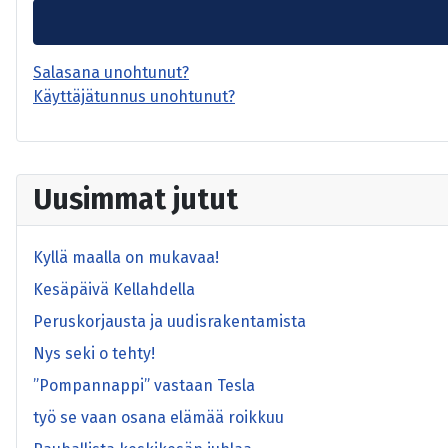
Salasana unohtunut?
Käyttäjätunnus unohtunut?
Uusimmat jutut
Kyllä maalla on mukavaa!
Kesäpäivä Kellahdella
Peruskorjausta ja uudisrakentamista
Nys seki o tehty!
”Pompannappi” vastaan Tesla
työ se vaan osana elämää roikkuu