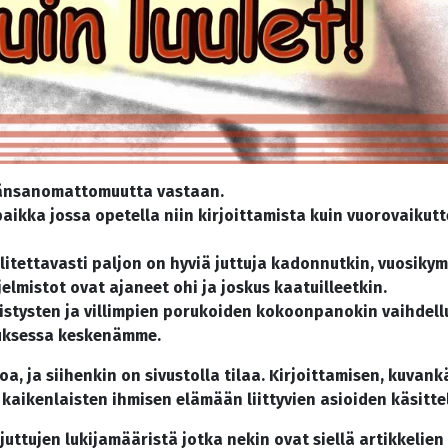
täänsanomattomuutta vastaan.
n paikka jossa opetella niin kirjoittamista kuin vuorovaiku
itettavasti paljon on hyviä juttuja kadonnutkin, vuosikym
elmistot ovat ajaneet ohi ja joskus kaatuilleetkin.
stysten ja villimpien porukoiden kokoonpanokin vaihdellu
tuksessa keskenämme.
a, ja siihenkin on sivustolla tilaa. Kirjoittamisen, kuvankä
 kaikenlaisten ihmisen elämään liittyvien asioiden käsitte
i juttujen lukijamääristä jotka nekin ovat siellä artikkelie