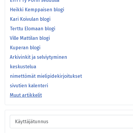
EHYT ry Porin seudulla
Heikki Kemppaisen blogi
Kari Koivulan blogi
Terttu Elomaan blogi
Ville Mattilan blogi
Kuperan blogi
Arkivinkit ja selviytyminen
keskustelua
nimettömät mielipidekirjoitukset
sivutien kalenteri
Muut artikkelit
Käyttäjätunnus