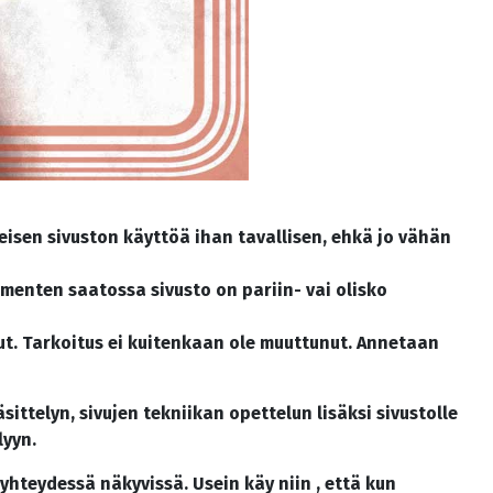
tteisen sivuston käyttöä ihan tavallisen, ehkä jo vähän
menten saatossa sivusto on pariin- vai olisko
t. Tarkoitus ei kuitenkaan ole muuttunut. Annetaan
sittelyn, sivujen tekniikan opettelun lisäksi sivustolle
lyyn.
n yhteydessä näkyvissä. Usein käy niin , että kun