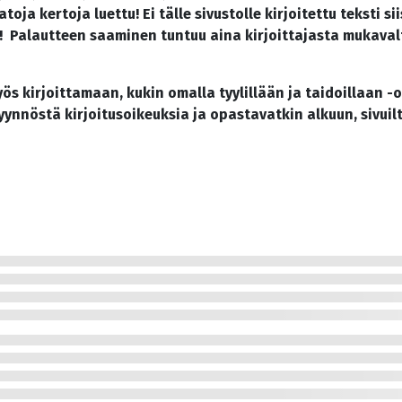
satoja kertoja luettu! Ei tälle sivustolle kirjoitettu teks
Palautteen saaminen tuntuu aina kirjoittajasta mukavalta
s kirjoittamaan, kukin omalla tyylillään ja taidoillaan -o
pyynnöstä kirjoitusoikeuksia ja opastavatkin alkuun, sivuilt