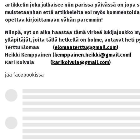
artikkelin joku julkaisee niin parissa päivässä on jopa 
muistetaanhan että artikkeleita voi myös kommentoida! 
opettaa kirjoittamaan vähän paremmin!
Niinpä, nyt on aika haastaa tämä virkeä lukijajoukko myö
ylläpitäjät, joita tällä hetkellä on kolme, antavat heti 
Terttu Elomaa (
elomaaterttu@gmail.com
)
Heikki Kemppainen (
kemppainen.heikki@gmail.com
)
Kari Koivula
(
karikoivula@gmail.com
)
jaa facebookissa