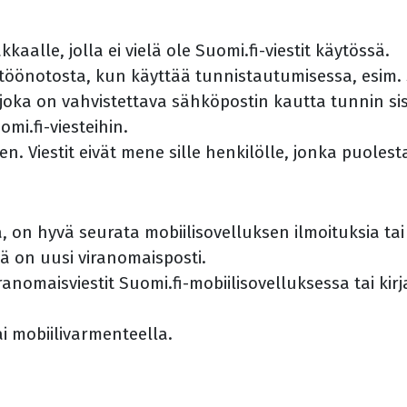
kkaalle, jolla ei vielä ole Suomi.fi-viestit käytössä.
ttöönotosta, kun käyttää tunnistautumisessa, esim.
joka on vahvistettava sähköpostin kautta tunnin sis
i.fi-viesteihin.
een. Viestit eivät mene sille henkilölle, jonka puoles
a, on hyvä seurata mobiilisovelluksen ilmoituksia t
sä on uusi viranomaisposti.
ranomaisviestit Suomi.fi-mobiilisovelluksessa tai ki
 mobiilivarmenteella.