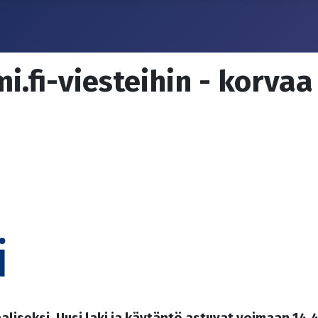
.fi-viesteihin - korva
liseksi. Uusi laki ja käytäntö astuvat voimaan 14.