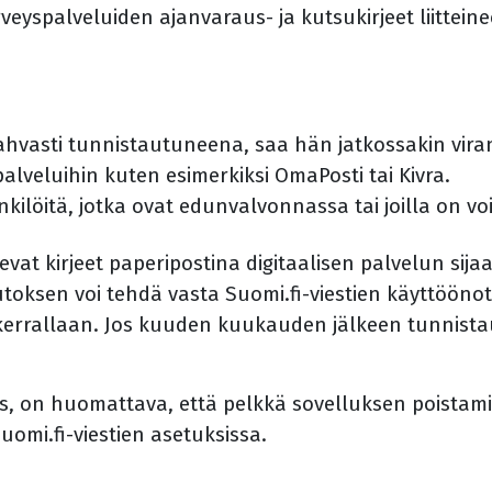
rveyspalveluiden ajanvaraus- ja kutsukirjeet liittein
a vahvasti tunnistautuneena, saa hän jatkossakin vir
palveluihin kuten esimerkiksi OmaPosti tai Kivra.
nkilöitä, jotka ovat edunvalvonnassa tai joilla on 
evat kirjeet paperipostina digitaalisen palvelun sij
oksen voi tehdä vasta Suomi.fi-viestien käyttöönot
kerrallaan. Jos kuuden kuukauden jälkeen tunnistau
s, on huomattava, että pelkkä sovelluksen poistamin
omi.fi-viestien asetuksissa.