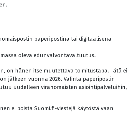
een.
anomaispostin paperipostina tai digitaalisena
voimassa oleva edunvalvontavaltuutus.
aan, on hänen itse muutettava toimitustapa. Tätä ei
on jälkeen vuonna 2026. Valinta paperipostin
tuu uudelleen viranomaisten asiointipalveluihin,
en ei poista Suomi.fi-viestejä käytöstä vaan