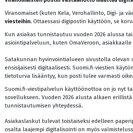
Viranomaiset (kuten Kela, Verohallinto, Digi- ja väe
viesteihin
.
Ottaessasi
digipostin käyttöön, se kor
Kun asiakas tunnistautuu vuoden 2026 alussa tai 
asiointipalveluun, kuten OmaVeroon, asiakkaalle l
Satakunnan hyvinvointialueen sivustolla olevan
ensisijaisesti digitaalisesti. Suomi.fi-viestien kä
tietoturva lisääntyy, kun posti tulee varmasti oike
Suomi.fi-viestipalvelun käyttöönottoa on jo nyt ta
sovellukseen. Vuoden 2026 alusta alkaen erillist
tunnistautumisen yhteydessä.
Asiakaslaskut tulevat toistaiseksi edelleen paper
osalta laajempi digitalisointi on myös valmistelus