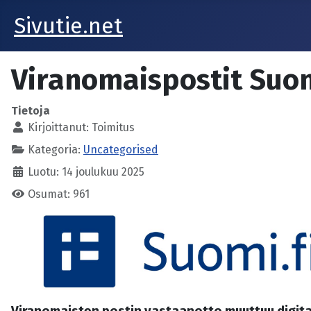
Sivutie.net
Viranomaispostit Suomi
Tietoja
Kirjoittanut:
Toimitus
Kategoria:
Uncategorised
Luotu: 14 joulukuu 2025
Osumat: 961
Viranomaisten postin vastaanotto muuttuu digitaa