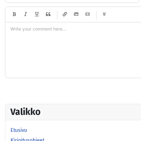
-
-
-
-
-
-
-
-
-
-
-
-
-
-
-
-
-
-
-
-
-
-
-
-
-
-
-
-
-
-
Valikko
Etusivu
Kirjoitusohjeet