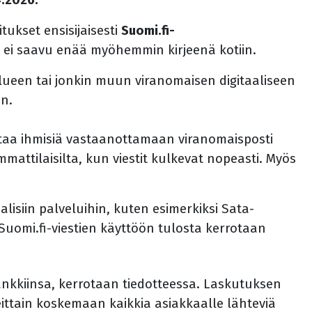
itukset ensisijaisesti
Suomi.fi-
a ei saavu enää myöhemmin kirjeenä kotiin.
lueen tai jonkin muun viranomaisen digitaaliseen
in.
aa ihmisiä vastaanottamaan viranomaisposti
mmattilaisilta, kun viestit kulkevat nopeasti. Myös
lisiin palveluihin, kuten esimerkiksi Sata-
uomi.fi-viestien käyttöön tulosta kerrotaan
pankkiinsa, kerrotaan tiedotteessa. Laskutuksen
heittain koskemaan kaikkia asiakkaalle lähteviä