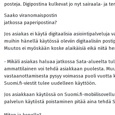
posteja. Digipostina kulkevat jo nyt sairaala- ja te
Saako viranomaispostin
jatkossa paperipostina?
Jos asiakas ei käytä digitaalisia asiointipalveluj
muihin hänellä käytössä oleviin digitaalisiin posti
Muutos ei myöskään koske alaikäisiä eikä niitä he
- Mikäli asiakas haluaa jatkossa Sata-alueelta tul
ammattilainen voi tehdä asiakkaan puolesta. Muut
vastaanottamisesta pysyy voimassa puoli vuotta 
Suomi.fi-viestit tulee uudelleen käyttöön.
Jos asiakkaan käytössä on Suomi.fi-mobiilisovellu
palvelun käytöstä poistaminen pitää aina tehdä Su
Miten ja kenelle?