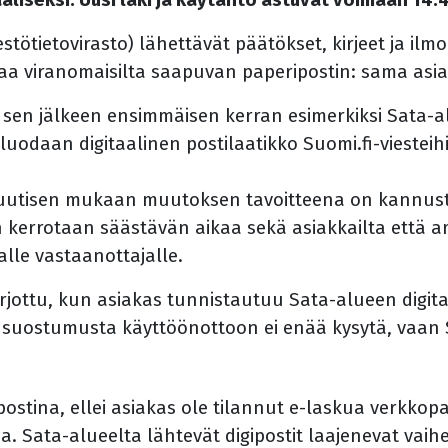
stötietovirasto) lähettävät päätökset, kirjeet ja ilmo
vaa viranomaisilta saapuvan paperipostin: sama asi
sen jälkeen ensimmäisen kerran esimerkiksi Sata-a
uodaan digitaalinen postilaatikko Suomi.fi-viesteih
 uutisen mukaan muutoksen tavoitteena on kannust
ytön kerrotaan säästävän aikaa sekä asiakkailta että a
alle vastaanottajalle.
rjottu, kun asiakas tunnistautuu Sata-alueen digitaa
ä suostumusta käyttöönottoon ei enää kysytä, vaan S
ipostina, ellei asiakas ole tilannut e-laskua verkko
sa. Sata-alueelta lähtevät digipostit laajenevat vai