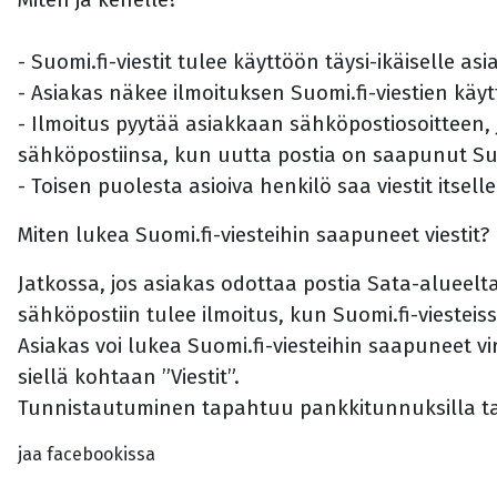
- Suomi.fi-viestit tulee käyttöön täysi-ikäiselle asia
- Asiakas näkee ilmoituksen Suomi.fi-viestien käy
- Ilmoitus pyytää asiakkaan sähköpostiosoitteen, 
sähköpostiinsa, kun uutta postia on saapunut Suom
- Toisen puolesta asioiva henkilö saa viestit itsell
Miten lukea Suomi.fi-viesteihin saapuneet viestit?
Jatkossa, jos asiakas odottaa postia Sata-alueelt
sähköpostiin tulee ilmoitus, kun Suomi.fi-viesteis
Asiakas voi lukea Suomi.fi-viesteihin saapuneet vi
siellä kohtaan ”Viestit”.
Tunnistautuminen tapahtuu pankkitunnuksilla tai
jaa facebookissa