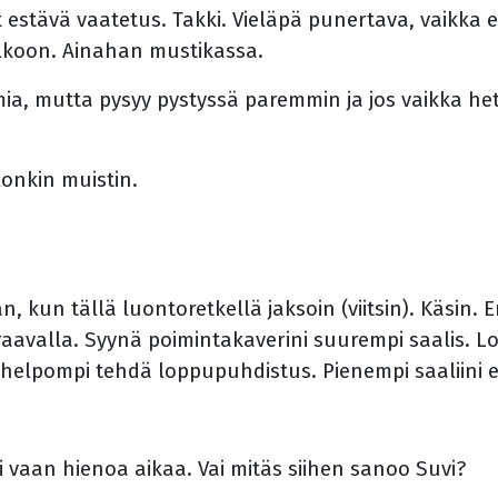
estävä vaatetus. Takki. Vieläpä punertava, vaikka 
Olkoon. Ainahan mustikassa.
imia, mutta pysyy pystyssä paremmin ja jos vaikka he
llonkin muistin.
n, kun tällä luontoretkellä jaksoin (viitsin). Käsin.
raavalla. Syynä poimintakaverini suurempi saalis. Lo
 helpompi tehdä loppupuhdistus. Pienempi saaliini
vaan hienoa aikaa. Vai mitäs siihen sanoo Suvi?