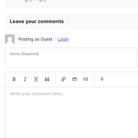
0
0
Leave your comments
Posting as Guest
Login
Name (Required)
-
-
-
-
-
-
-
-
-
-
-
-
-
-
-
-
-
-
-
-
-
-
-
-
-
-
-
-
-
-