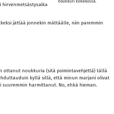
noukkuri kokeilussa.
ei hirvenmetsästysaika
tkeksi jättää jonnekin mättäälle, niin paremmin
 En ottanut noukkuria (sitä poimintavehjettä) tällä
hduttauduin kyllä sillä, että minun marjani olivat
 ei suuremmin harmittanut. No, ehkä hieman.