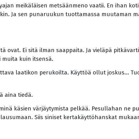
yajan meikäläisen metsäänmeno vaatii. En ihan koti
ylläkin. Ja sen punaruukun tuottamassa muutaman 
 ovat. Ei sitä ilman saappaita. Ja vieläpä pitkävartis
i muita kuin itsensä.
ettava laatikon perukoilta. Käyttöä ollut joskus... 
tä aina tiedä.
 minä käsien värjäytymista pelkää. Pesullahan ne pu
je lausumaan. Siis siniset kertakäyttöhanskat mukaa