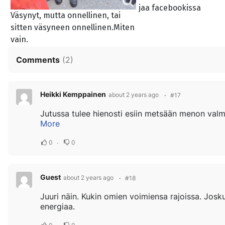
jaa facebookissa
Väsynyt, mutta onnellinen, tai
sitten väsyneen onnellinen.Miten
vain.
Comments
(
2
)
Heikki Kemppainen
about 2 years ago
#17
More
0
0
Guest
about 2 years ago
#18
Juuri näin. Kukin omien voimiensa rajoissa. Josk
energiaa.