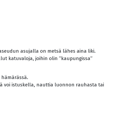
eudun asujalla on metsä lähes aina liki.
llut katuvaloja, joihin olin ”kaupungissa”
ka hämärässä.
llä voi istuskella, nauttia luonnon rauhasta tai