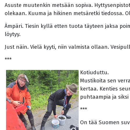
Asuste muutenkin metsään sopiva. Hyttysenpistot 
olekaan. Kuuma ja hikinen metsäretki tiedossa. 
Ämpäri. Tiesin kyllä etten tuota täyteen jaksa po
löytyy.
Just näin. Vielä kyyti, niin valmista ollaan. Vesipu
***
Kotiuduttu.
Mustikoita sen verra
kertaa. Kenties seu
puhtaampia ja siksi
***
On tää Suomen suvi 