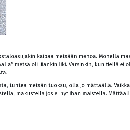
ostaloasujakin kaipaa metsään menoa. Monella maas
” metsä oli liiankin liki. Varsinkin, kun tiellä ei o
ta.
sta, tuntea metsän tuoksu, olla jo mättäällä. Vaik
istella, makustella jos ei nyt ihan maistella. Mättää