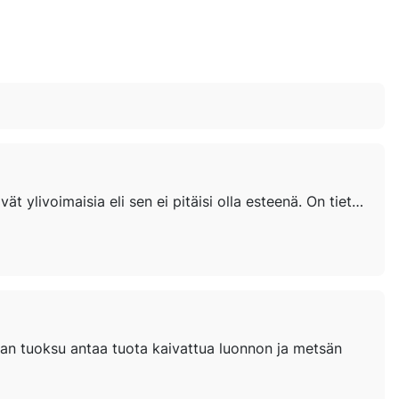
Jutussa tulee hienosti esiin metsään menon valmistelu ja varustautuminen. Ne ovat välttämättömiä, mutta eivät ylivoimaisia eli sen ei pitäisi olla esteenä. On tietysti huomioitava oma tilanteensa kuten esimerkiksi tasapainohäiriö, mutta sekään ei...
ksan tuoksu antaa tuota kaivattua luonnon ja metsän