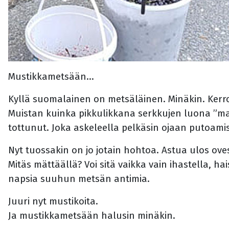
Mustikkametsään...
Kyllä suomalainen on metsäläinen. Minäkin. Kerr
Muistan kuinka pikkulikkana serkkujen luona ”maalla
tottunut. Joka askeleella pelkäsin ojaan putoamis
Nyt tuossakin on jo jotain hohtoa. Astua ulos ove
Mitäs mättäällä? Voi sitä vaikka vain ihastella, ha
napsia suuhun metsän antimia.
Juuri nyt mustikoita.
Ja mustikkametsään halusin minäkin.