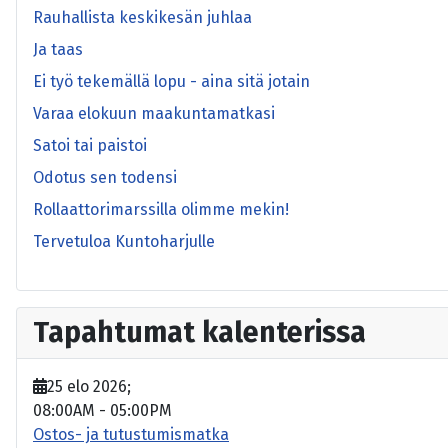
Rauhallista keskikesän juhlaa
Ja taas
Ei työ tekemällä lopu - aina sitä jotain
Varaa elokuun maakuntamatkasi
Satoi tai paistoi
Odotus sen todensi
Rollaattorimarssilla olimme mekin!
Tervetuloa Kuntoharjulle
Tapahtumat kalenterissa
25 elo 2026
;
08:00AM
-
05:00PM
Ostos- ja tutustumismatka