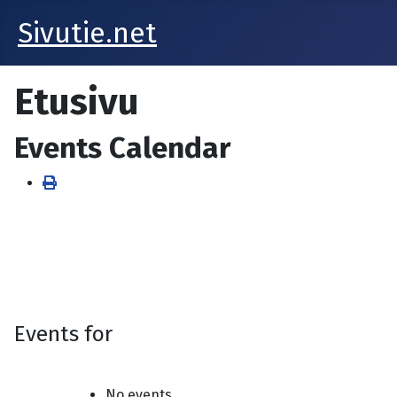
Sivutie.net
Etusivu
Events Calendar
Events for
No events