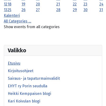
12
18
19
20
21
22
23
24
13
25
26
27
28
29
30
31
Kalenteri
All Categories ...
Show events from all categories
Valikko
Etusivu
Kirjoitusohjeet
Sairaus- ja tapaturmainvalidit
EHYT ry Porin seudulla
Heikki Kemppaisen blogi
Kari Koivulan blogi