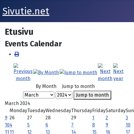
Sivutie.net
Etusivu
Events Calendar
By Month
Jump to month
Jump to month
March 2024
Monday
Tuesday
Wednesday
Thursday
Friday
Saturday
Sun
9
26
27
28
29
1
2
3
10
4
5
6
7
8
9
10
11
11
12
13
14
15
16
17