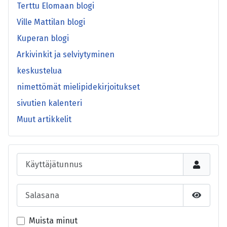
Terttu Elomaan blogi
Ville Mattilan blogi
Kuperan blogi
Arkivinkit ja selviytyminen
keskustelua
nimettömät mielipidekirjoitukset
sivutien kalenteri
Muut artikkelit
Käyttäjätunnus
Salasana
Näytä s
Muista minut