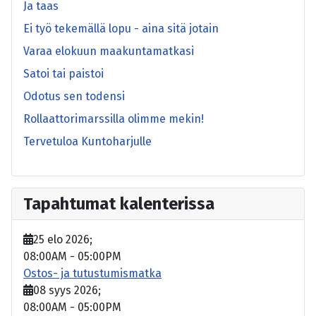
Ja taas
Ei työ tekemällä lopu - aina sitä jotain
Varaa elokuun maakuntamatkasi
Satoi tai paistoi
Odotus sen todensi
Rollaattorimarssilla olimme mekin!
Tervetuloa Kuntoharjulle
Tapahtumat kalenterissa
25 elo 2026
;
08:00AM
-
05:00PM
Ostos- ja tutustumismatka
08 syys 2026
;
08:00AM
-
05:00PM