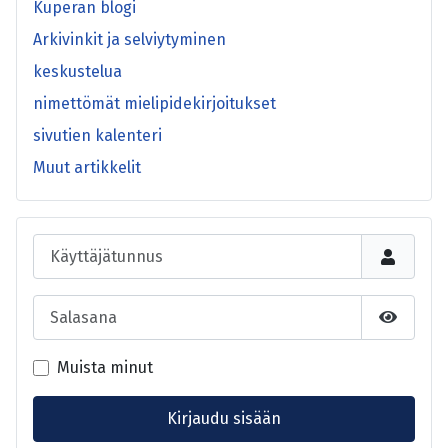
Kuperan blogi
Arkivinkit ja selviytyminen
keskustelua
nimettömät mielipidekirjoitukset
sivutien kalenteri
Muut artikkelit
Käyttäjätunnus
Salasana
Näytä s
Muista minut
Kirjaudu sisään