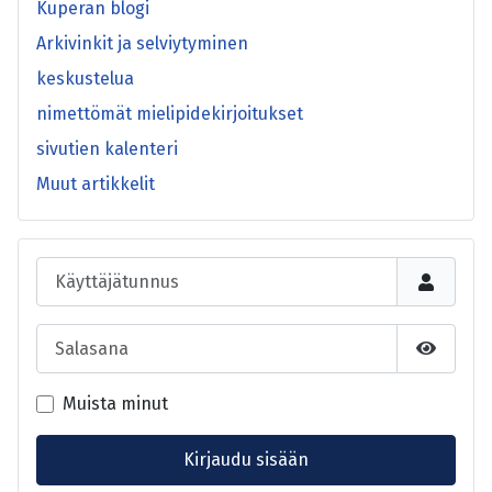
Kuperan blogi
Arkivinkit ja selviytyminen
keskustelua
nimettömät mielipidekirjoitukset
sivutien kalenteri
Muut artikkelit
Käyttäjätunnus
Salasana
Näytä s
Muista minut
Kirjaudu sisään