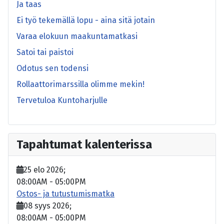
Ja taas
Ei työ tekemällä lopu - aina sitä jotain
Varaa elokuun maakuntamatkasi
Satoi tai paistoi
Odotus sen todensi
Rollaattorimarssilla olimme mekin!
Tervetuloa Kuntoharjulle
Tapahtumat kalenterissa
25 elo 2026
;
08:00AM
-
05:00PM
Ostos- ja tutustumismatka
08 syys 2026
;
08:00AM
-
05:00PM