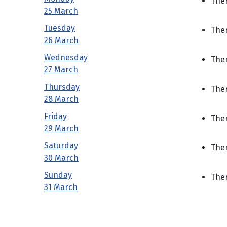
Ther
25 March
Tuesday
Ther
26 March
Wednesday
Ther
27 March
Thursday
Ther
28 March
Friday
Ther
29 March
Saturday
Ther
30 March
Sunday
Ther
31 March