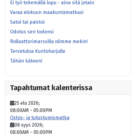
Ei työ tekemällä lopu - aina sitä jotain
Varaa elokuun maakuntamatkasi
Satoi tai paistoi
Odotus sen todensi
Rollaattorimarssilla olimme mekin!
Tervetuloa Kuntoharjulle
Tähän käteen!
Tapahtumat kalenterissa
25 elo 2026
;
08:00AM
-
05:00PM
Ostos- ja tutustumismatka
08 syys 2026
;
08:00AM
-
05:00PM