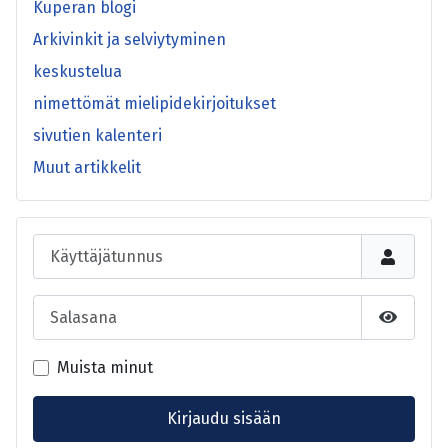
Kuperan blogi
Arkivinkit ja selviytyminen
keskustelua
nimettömät mielipidekirjoitukset
sivutien kalenteri
Muut artikkelit
Käyttäjätunnus
Salasana
Näytä s
Muista minut
Kirjaudu sisään