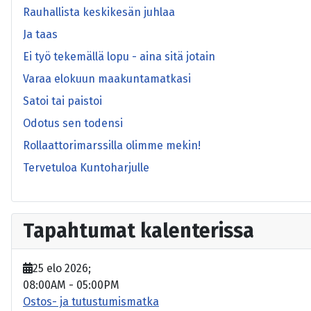
Rauhallista keskikesän juhlaa
Ja taas
Ei työ tekemällä lopu - aina sitä jotain
Varaa elokuun maakuntamatkasi
Satoi tai paistoi
Odotus sen todensi
Rollaattorimarssilla olimme mekin!
Tervetuloa Kuntoharjulle
Tapahtumat kalenterissa
25 elo 2026
;
08:00AM
-
05:00PM
Ostos- ja tutustumismatka