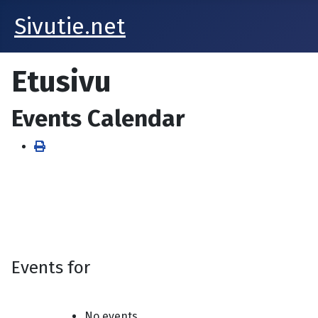
Sivutie.net
Etusivu
Events Calendar
Events for
No events