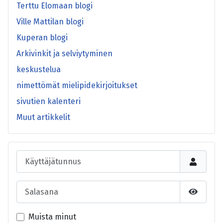
Terttu Elomaan blogi
Ville Mattilan blogi
Kuperan blogi
Arkivinkit ja selviytyminen
keskustelua
nimettömät mielipidekirjoitukset
sivutien kalenteri
Muut artikkelit
Käyttäjätunnus
Salasana
Näytä s
Muista minut