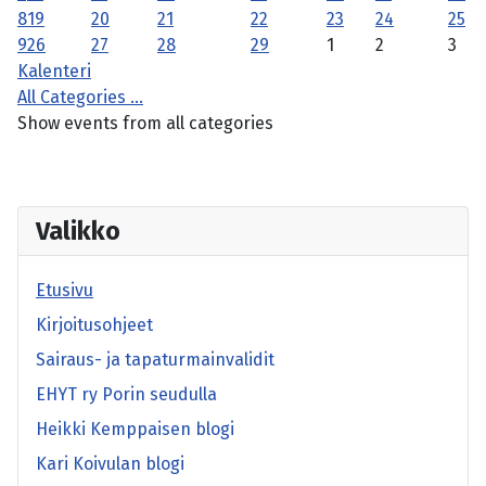
8
19
20
21
22
23
24
25
9
26
27
28
29
1
2
3
Kalenteri
All Categories ...
Show events from all categories
Valikko
Etusivu
Kirjoitusohjeet
Sairaus- ja tapaturmainvalidit
EHYT ry Porin seudulla
Heikki Kemppaisen blogi
Kari Koivulan blogi