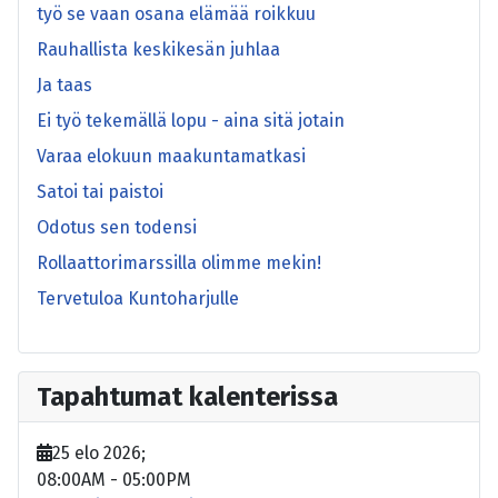
työ se vaan osana elämää roikkuu
Rauhallista keskikesän juhlaa
Ja taas
Ei työ tekemällä lopu - aina sitä jotain
Varaa elokuun maakuntamatkasi
Satoi tai paistoi
Odotus sen todensi
Rollaattorimarssilla olimme mekin!
Tervetuloa Kuntoharjulle
Tapahtumat kalenterissa
25 elo 2026
;
08:00AM
-
05:00PM