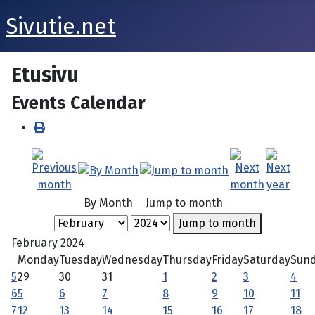
Sivutie.net
Etusivu
Events Calendar
By Month
Jump to month
Jump to month
February 2024
Monday
Tuesday
Wednesday
Thursday
Friday
Saturday
Sun
5
29
30
31
1
2
3
4
6
5
6
7
8
9
10
11
7
12
13
14
15
16
17
18