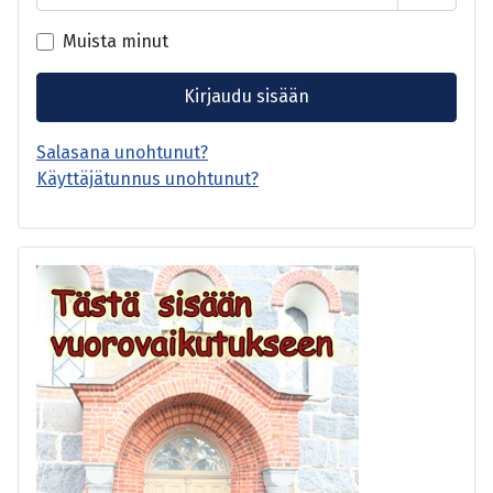
Näytä s
Muista minut
Kirjaudu sisään
Salasana unohtunut?
Käyttäjätunnus unohtunut?