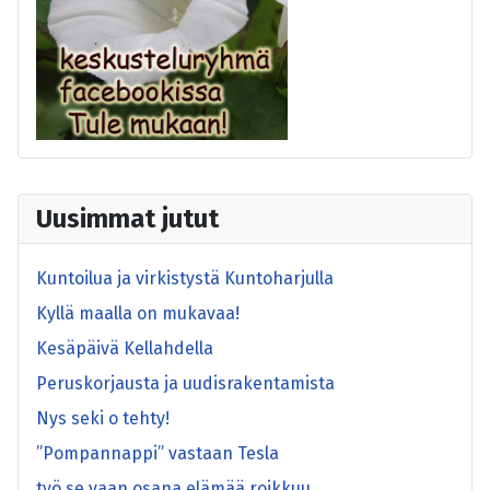
Uusimmat jutut
Kuntoilua ja virkistystä Kuntoharjulla
Kyllä maalla on mukavaa!
Kesäpäivä Kellahdella
Peruskorjausta ja uudisrakentamista
Nys seki o tehty!
”Pompannappi” vastaan Tesla
työ se vaan osana elämää roikkuu