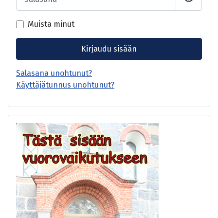
Näytä s
Muista minut
Kirjaudu sisään
Salasana unohtunut?
Käyttäjätunnus unohtunut?