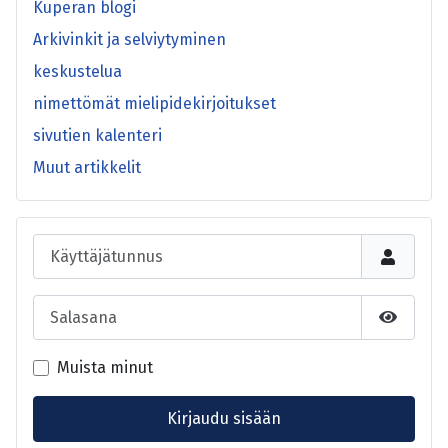
Kuperan blogi
Arkivinkit ja selviytyminen
keskustelua
nimettömät mielipidekirjoitukset
sivutien kalenteri
Muut artikkelit
Käyttäjätunnus
Salasana
Näytä s
Muista minut
Kirjaudu sisään