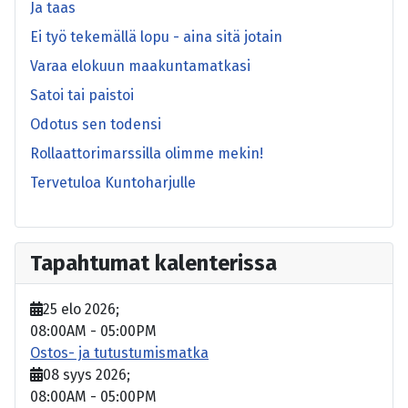
Ja taas
Ei työ tekemällä lopu - aina sitä jotain
Varaa elokuun maakuntamatkasi
Satoi tai paistoi
Odotus sen todensi
Rollaattorimarssilla olimme mekin!
Tervetuloa Kuntoharjulle
Tapahtumat kalenterissa
25 elo 2026
;
08:00AM
-
05:00PM
Ostos- ja tutustumismatka
08 syys 2026
;
08:00AM
-
05:00PM