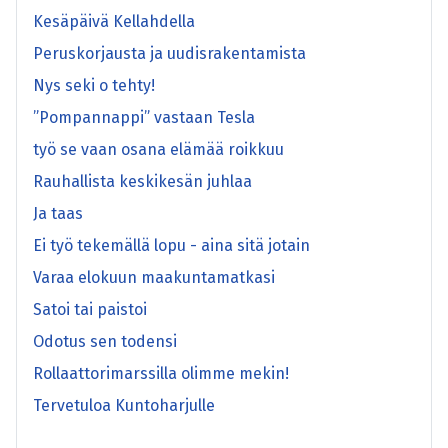
Kesäpäivä Kellahdella
Peruskorjausta ja uudisrakentamista
Nys seki o tehty!
”Pompannappi” vastaan Tesla
työ se vaan osana elämää roikkuu
Rauhallista keskikesän juhlaa
Ja taas
Ei työ tekemällä lopu - aina sitä jotain
Varaa elokuun maakuntamatkasi
Satoi tai paistoi
Odotus sen todensi
Rollaattorimarssilla olimme mekin!
Tervetuloa Kuntoharjulle