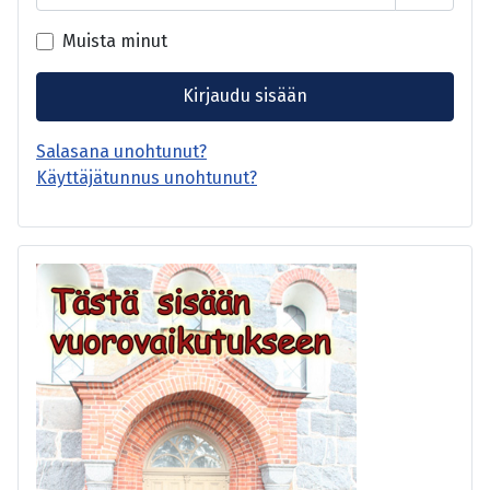
Näytä s
Muista minut
Kirjaudu sisään
Salasana unohtunut?
Käyttäjätunnus unohtunut?