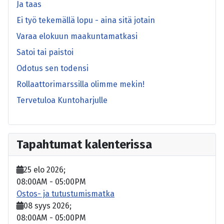
Ja taas
Ei työ tekemällä lopu - aina sitä jotain
Varaa elokuun maakuntamatkasi
Satoi tai paistoi
Odotus sen todensi
Rollaattorimarssilla olimme mekin!
Tervetuloa Kuntoharjulle
Tapahtumat kalenterissa
25 elo 2026
;
08:00AM
-
05:00PM
Ostos- ja tutustumismatka
08 syys 2026
;
08:00AM
-
05:00PM