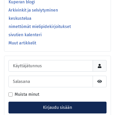
Kuperan blogi
Arkivinkit ja selviytyminen
keskustelua
nimettömät mielipidekirjoitukset
sivutien kalenteri
Muut artikkelit
Käyttäjätunnus
Salasana
Näytä s
Muista minut
Kirjaudu sisään