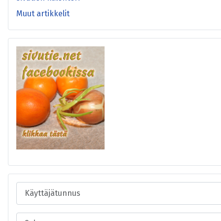
Muut artikkelit
Käyttäjätunnus
Salasana