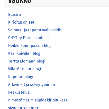
Valikko
Etusivu
Kirjoitusohjeet
Sairaus- ja tapaturmainvalidit
EHYT ry Porin seudulla
Heikki Kemppaisen blogi
Kari Koivulan blogi
Terttu Elomaan blogi
Ville Mattilan blogi
Kuperan blogi
Arkivinkit ja selviytyminen
keskustelua
nimettömät mielipidekirjoitukset
sivutien kalenteri