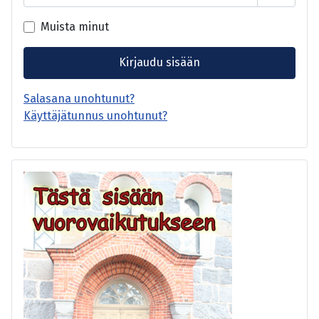
Näytä s
Muista minut
Kirjaudu sisään
Salasana unohtunut?
Käyttäjätunnus unohtunut?