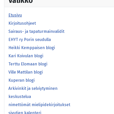
Valikko
Etusivu
Kirjoitusohjeet
Sairaus- ja tapaturmainvalidit
EHYT ry Porin seudulla
Heikki Kemppaisen blogi
Kari Koivulan blogi
Terttu Elomaan blogi
Ville Mattilan blogi
Kuperan blogi
Arkivinkit ja selviytyminen
keskustelua
nimettömät mielipidekirjoitukset
sivutien kalenteri