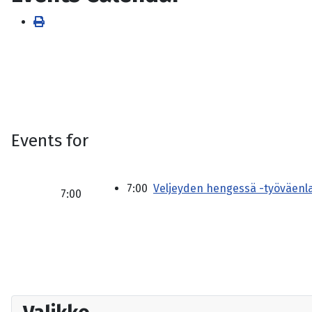
Events for
7:00
Veljeyden hengessä -työväen
7:00