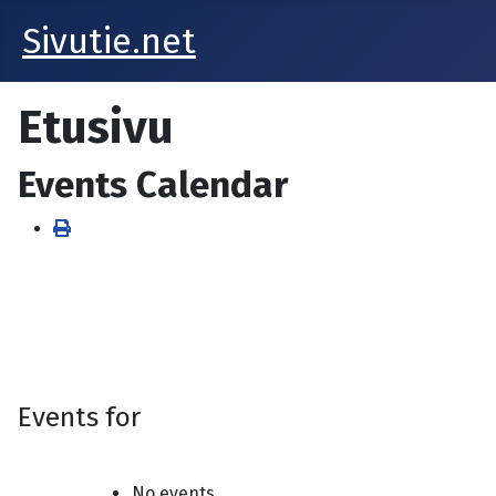
Sivutie.net
Etusivu
Events Calendar
Events for
No events