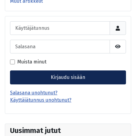
Muut artikkelit
Käyttäjätunnus
Salasana
Näytä s
Muista minut
Kirjaudu sisään
Salasana unohtunut?
Käyttäjätunnus unohtunut?
Uusimmat jutut