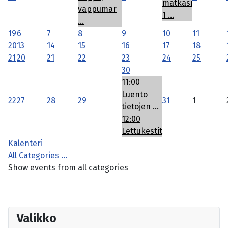
matkasi
vappumar
1 ...
...
19
6
7
8
9
10
11
20
13
14
15
16
17
18
21
20
21
22
23
24
25
30
11:00
Luento
22
27
28
29
31
1
tietojen ...
12:00
Lettukestit
Kalenteri
All Categories ...
Show events from all categories
Valikko