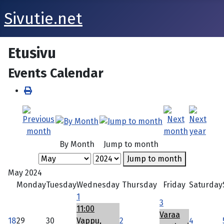
Sivutie.net
Etusivu
Events Calendar
By Month
Jump to month
Jump to month
May 2024
Monday
Tuesday
Wednesday
Thursday
Friday
Saturday
1
3
11:00
Varaa
18
29
30
Vappu,
2
4