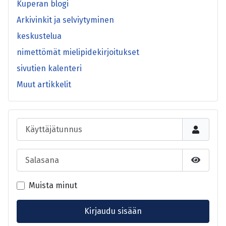
Kuperan blogi
Arkivinkit ja selviytyminen
keskustelua
nimettömät mielipidekirjoitukset
sivutien kalenteri
Muut artikkelit
Käyttäjätunnus
Salasana
Näytä s
Muista minut
Kirjaudu sisään