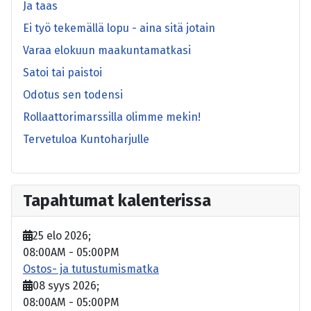
Ja taas
Ei työ tekemällä lopu - aina sitä jotain
Varaa elokuun maakuntamatkasi
Satoi tai paistoi
Odotus sen todensi
Rollaattorimarssilla olimme mekin!
Tervetuloa Kuntoharjulle
Tapahtumat kalenterissa
25 elo 2026
;
08:00AM
-
05:00PM
Ostos- ja tutustumismatka
08 syys 2026
;
08:00AM
-
05:00PM