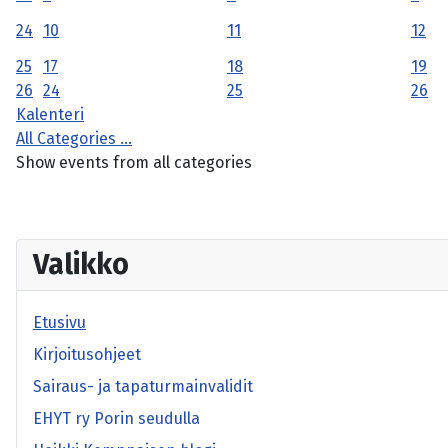
24
10
11
12
25
17
18
19
26
24
25
26
Kalenteri
All Categories ...
Show events from all categories
Valikko
Etusivu
Kirjoitusohjeet
Sairaus- ja tapaturmainvalidit
EHYT ry Porin seudulla