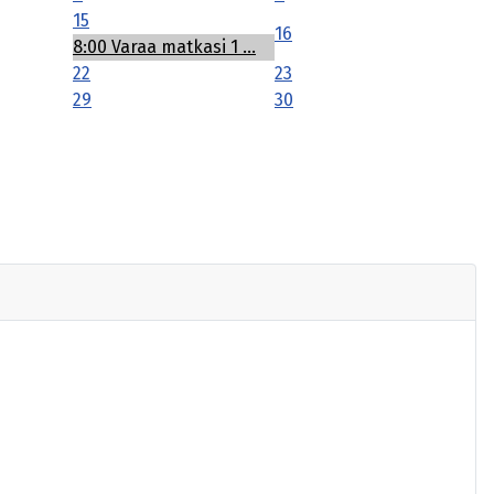
15
16
8:00 Varaa matkasi 1 ...
22
23
29
30