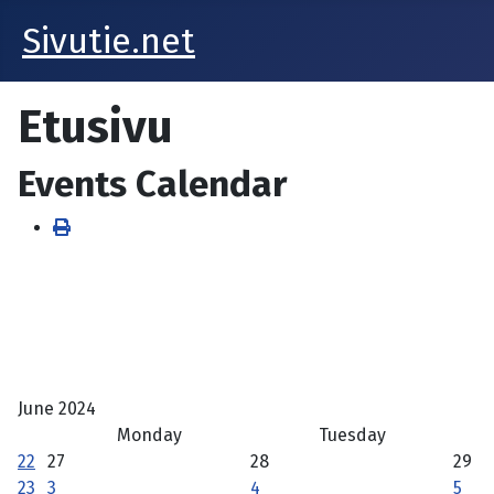
Sivutie.net
Etusivu
Events Calendar
June 2024
Monday
Tuesday
22
27
28
29
23
3
4
5