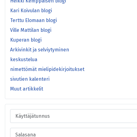
Heikki Kemppaisen blogi
Kari Koivulan blogi
Terttu Elomaan blogi
Ville Mattilan blogi
Kuperan blogi
Arkivinkit ja selviytyminen
keskustelua
nimettömät mielipidekirjoitukset
sivutien kalenteri
Muut artikkelit
Käyttäjätunnus
Salasana