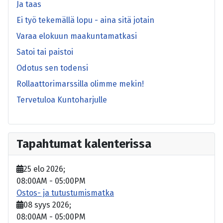
Ja taas
Ei työ tekemällä lopu - aina sitä jotain
Varaa elokuun maakuntamatkasi
Satoi tai paistoi
Odotus sen todensi
Rollaattorimarssilla olimme mekin!
Tervetuloa Kuntoharjulle
Tapahtumat kalenterissa
25 elo 2026
;
08:00AM
-
05:00PM
Ostos- ja tutustumismatka
08 syys 2026
;
08:00AM
-
05:00PM