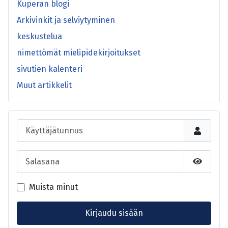
Kuperan blogi
Arkivinkit ja selviytyminen
keskustelua
nimettömät mielipidekirjoitukset
sivutien kalenteri
Muut artikkelit
Käyttäjätunnus
Salasana
Näytä s
Muista minut
Kirjaudu sisään