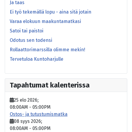
Ja taas
Ei työ tekemällä lopu - aina sitä jotain
Varaa elokuun maakuntamatkasi
Satoi tai paistoi
Odotus sen todensi
Rollaattorimarssilla olimme mekin!
Tervetuloa Kuntoharjulle
Tapahtumat kalenterissa
25 elo 2026
;
08:00AM
-
05:00PM
Ostos- ja tutustumismatka
08 syys 2026
;
08:00AM
-
05:00PM