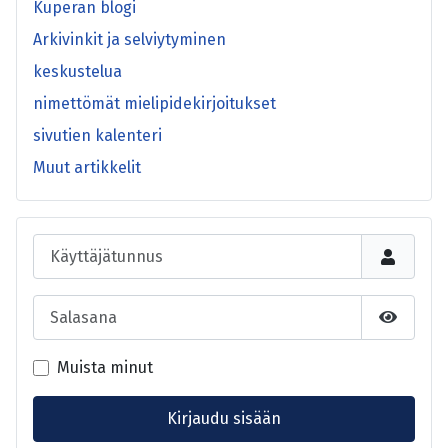
Kuperan blogi
Arkivinkit ja selviytyminen
keskustelua
nimettömät mielipidekirjoitukset
sivutien kalenteri
Muut artikkelit
Käyttäjätunnus
Salasana
Näytä s
Muista minut
Kirjaudu sisään