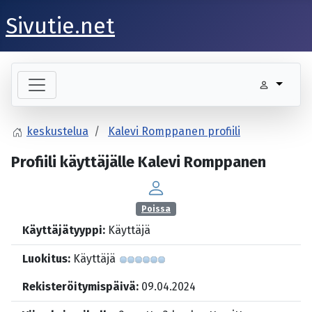
Sivutie.net
keskustelua
Kalevi Romppanen profiili
Profiili käyttäjälle Kalevi Romppanen
Poissa
Käyttäjätyyppi:
Käyttäjä
Luokitus:
Käyttäjä
Rekisteröitymispäivä:
09.04.2024