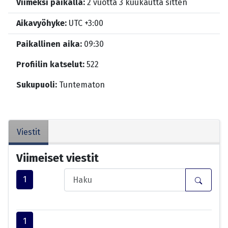
Viimeksi paikalla:
2 vuotta 3 kuukautta sitten
Aikavyöhyke:
UTC +3:00
Paikallinen aika:
09:30
Profiilin katselut:
522
Sukupuoli:
Tuntematon
Viestit
Viimeiset viestit
1
1