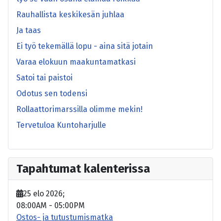
Rauhallista keskikesän juhlaa
Ja taas
Ei työ tekemällä lopu - aina sitä jotain
Varaa elokuun maakuntamatkasi
Satoi tai paistoi
Odotus sen todensi
Rollaattorimarssilla olimme mekin!
Tervetuloa Kuntoharjulle
Tapahtumat kalenterissa
25 elo 2026
;
08:00AM
-
05:00PM
Ostos- ja tutustumismatka