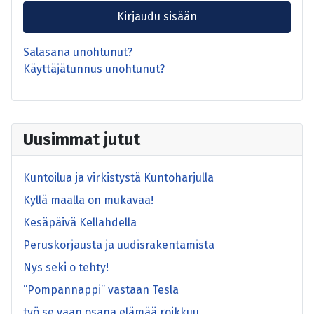
Kirjaudu sisään
Salasana unohtunut?
Käyttäjätunnus unohtunut?
Uusimmat jutut
Kuntoilua ja virkistystä Kuntoharjulla
Kyllä maalla on mukavaa!
Kesäpäivä Kellahdella
Peruskorjausta ja uudisrakentamista
Nys seki o tehty!
”Pompannappi” vastaan Tesla
työ se vaan osana elämää roikkuu