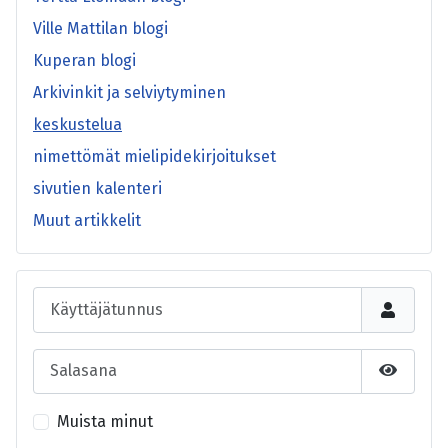
Ville Mattilan blogi
Kuperan blogi
Arkivinkit ja selviytyminen
keskustelua
nimettömät mielipidekirjoitukset
sivutien kalenteri
Muut artikkelit
Käyttäjätunnus
Salasana
Näytä s
Muista minut