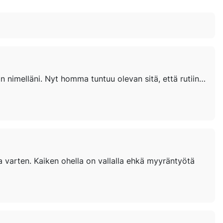
Kommentoin anonyymin,kirjoitukseen anonyyminä joskin tämän asian voisin ja olen tainnut somessa sanoakin nimelläni. Nyt homma tuntuu olevan sitä, että rutiineissa sakkaa massiivisesta organisoinista huolimatta. Rutiinia pitäisi olla esim....
ia varten. Kaiken ohella on vallalla ehkä myyräntyötä