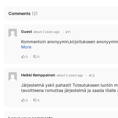
Comments
(
2
)
Guest
about 2 years ago
#11
More
0
0
Heikki Kemppainen
about 2 years ago
#12
Järjestelmä yskii pahasti! Toteutukseen luotiin m
tavoitteena romuttaa järjestelmä ja saada tilalle
0
0