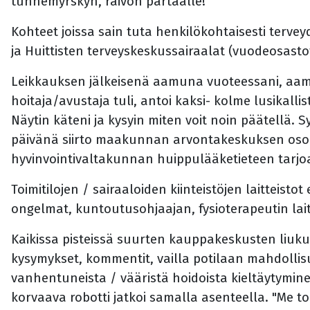
tunnemyrskyn, raivon partaalle!
Kohteet joissa sain tuta henkilökohtaisesti terve
ja Huittisten terveyskeskussairaalat (vuodeosast
Leikkauksen jälkeisenä aamuna vuoteessani, aamup
hoitaja/avustaja tuli, antoi kaksi- kolme lusikal
Näytin käteni ja kysyin miten voit noin päätellä. S
päivänä siirto maakunnan arvontakeskuksen oso
hyvinvointivaltakunnan huippulääketieteen tarj
Toimitilojen / sairaaloiden kiinteistöjen laitteis
ongelmat, kuntoutusohjaajan, fysioterapeutin la
Kaikissa pisteissä suurten kauppakeskusten liuku
kysymykset, kommentit, vailla potilaan mahdollis
vanhentuneista / vääristä hoidoista kieltäytymin
korvaava robotti jatkoi samalla asenteella. "Me t