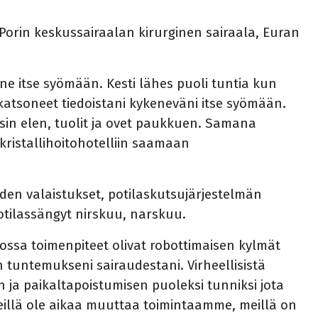
 Porin keskussairaalan kirurginen sairaala, Euran
e itse syömään. Kesti lähes puoli tuntia kun
 katsoneet tiedoistani kykeneväni itse syömään.
haisin elen, tuolit ja ovet paukkuen. Samana
istallihoitohotelliin saamaan
eiden valaistukset, potilaskutsujärjestelmän
tilassängyt nirskuu, narskuu.
ossa toimenpiteet olivat robottimaisen kylmät
 tuntemukseni sairaudestani. Virheellisistä
ja paikaltapoistumisen puoleksi tunniksi jota
meillä ole aikaa muuttaa toimintaamme, meillä on