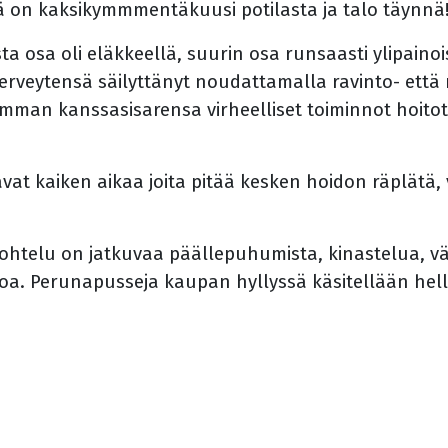
lä on kaksikymmmentäkuusi potilasta ja talo täynnä
jista osa oli eläkkeellä, suurin osa runsaasti ylipa
n terveytensä säilyttänyt noudattamalla ravinto- ett
emman kanssasisarensa virheelliset toiminnot hoitoti
t kaiken aikaa joita pitää kesken hoidon räplätä, va
ohtelu on jatkuvaa päällepuhumista, kinastelua, v
oa. Perunapusseja kaupan hyllyssä käsitellään hell