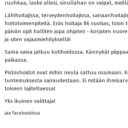
ruuhkaa, laske allesi, sinullahan on vaipat, meil
Lähihoitajissa, terveydenhoitajissa, sairaanhoita
hoitotoimenpiteitä. Eräs hoitaja 86 vuotias, tosi
päivän opit halliten jopa ohjaten - korjaten nuor
ja siten vajaamiehityksellä!
Sama vaiva jatkuu kotihoidossa. Kännykät piippaava
paikassa.
Pistoshoidot ovat mihin neula sattuu osumaan. K
tuntemuksesta sairaudestaan. Ei mitään ihmisarv
toiseen lajiteltaessa!
Yks ikuinen valittaja!
jaa facebookissa