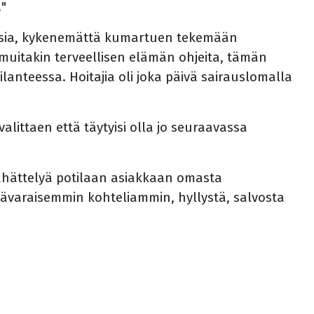
!"
inoisia, kykenemättä kumartuen tekemään
ä muitakin terveellisen elämän ohjeita, tämän
lanteessa. Hoitajia oli joka päivä sairauslomalla
littaen että täytyisi olla jo seuraavassa
ähättelyä potilaan asiakkaan omasta
ävaraisemmin kohteliammin, hyllystä, salvosta