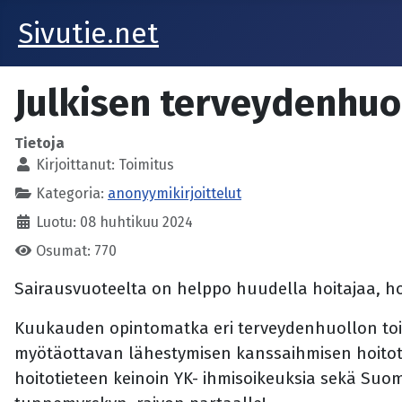
Sivutie.net
Julkisen terveydenhuo
Tietoja
Kirjoittanut:
Toimitus
Kategoria:
anonyymikirjoittelut
Luotu: 08 huhtikuu 2024
Osumat: 770
Sairausvuoteelta on helppo huudella hoitajaa, hoit
Kuukauden opintomatka eri terveydenhuollon toimip
myötäottavan lähestymisen kanssaihmisen hoitotil
hoitotieteen keinoin YK- ihmisoikeuksia sekä Suom