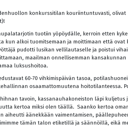
ydenhuollon konkurssitilan kouriintuntuvasti, olivat
ot)!
alatarjotin tuotiin yöpöydälle, kerroin etten kyken
lista kun alkoi tuomitsemaan ja moittimaan että ovat
yöttäjä pudotti lusikan vellilautaselle ja poistui vi
ittamaan, maailman onnellisemman kansakunnan kr
oamaa luksushoitoa.
tot edustavat 60-70 vihkimispäivän tasoa, potilashuon
itehallinnan osaamattomuutena hoitotilanteessa. Po
hihnan tavoin, kassanauhakoneiston läpi kuljetus j
uutta kertoa miksi olen täällä. Saanko kertoa oman
en aiheutti äänekkään vaimentamisen, päällepuheen 
oimimme tämän talon etiketillä ja säännöillä, eikä 