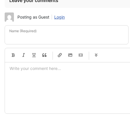
Leave your comments
Posting as Guest
Login
Name (Required)
-
-
-
-
-
-
-
-
-
-
-
-
-
-
-
-
-
-
-
-
-
-
-
-
-
-
-
-
-
-