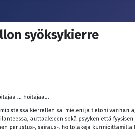
llon syöksykierre
ajaa ... hoitajaa...
isteissä kierrellen sai mieleni ja tietoni vanhan aj
anteessa, auttaakseen sekä psyyken että fyysisen k
en perustus-, sairaus-, hoitolakeja kunnioittamilla