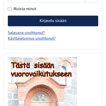
Näytä s
Muista minut
Kirjaudu sisään
Salasana unohtunut?
Käyttäjätunnus unohtunut?