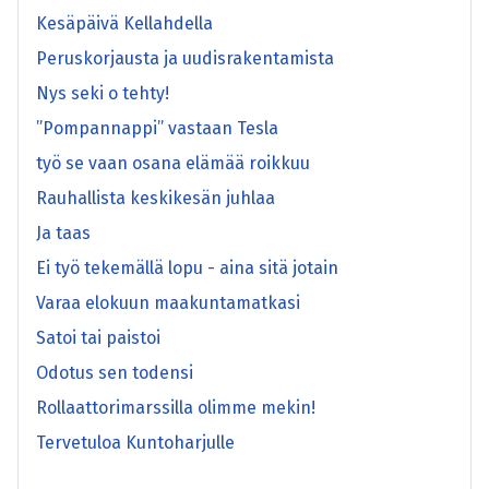
Kesäpäivä Kellahdella
Peruskorjausta ja uudisrakentamista
Nys seki o tehty!
”Pompannappi” vastaan Tesla
työ se vaan osana elämää roikkuu
Rauhallista keskikesän juhlaa
Ja taas
Ei työ tekemällä lopu - aina sitä jotain
Varaa elokuun maakuntamatkasi
Satoi tai paistoi
Odotus sen todensi
Rollaattorimarssilla olimme mekin!
Tervetuloa Kuntoharjulle