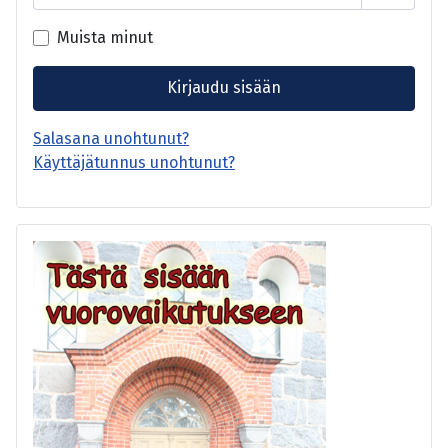
Näytä s
Muista minut
Kirjaudu sisään
Salasana unohtunut?
Käyttäjätunnus unohtunut?