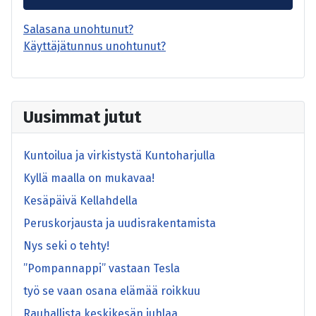
Salasana unohtunut?
Käyttäjätunnus unohtunut?
Uusimmat jutut
Kuntoilua ja virkistystä Kuntoharjulla
Kyllä maalla on mukavaa!
Kesäpäivä Kellahdella
Peruskorjausta ja uudisrakentamista
Nys seki o tehty!
”Pompannappi” vastaan Tesla
työ se vaan osana elämää roikkuu
Rauhallista keskikesän juhlaa