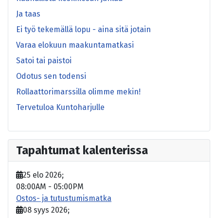
Ja taas
Ei työ tekemällä lopu - aina sitä jotain
Varaa elokuun maakuntamatkasi
Satoi tai paistoi
Odotus sen todensi
Rollaattorimarssilla olimme mekin!
Tervetuloa Kuntoharjulle
Tapahtumat kalenterissa
25 elo 2026
;
08:00AM
-
05:00PM
Ostos- ja tutustumismatka
08 syys 2026
;