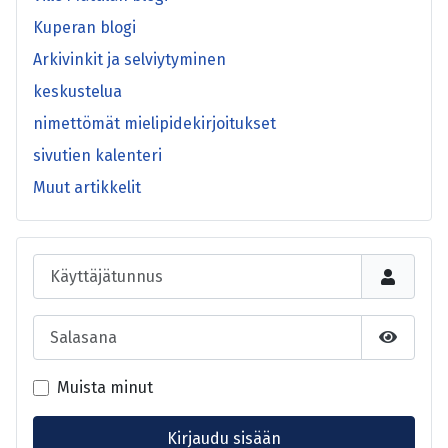
Kuperan blogi
Arkivinkit ja selviytyminen
keskustelua
nimettömät mielipidekirjoitukset
sivutien kalenteri
Muut artikkelit
Käyttäjätunnus
Salasana
Näytä s
Muista minut
Kirjaudu sisään