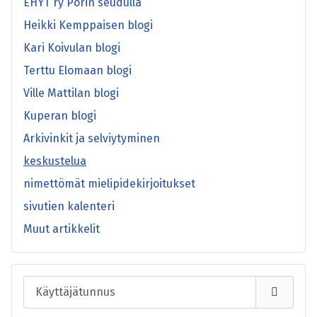
EHYT ry Porin seudulla
Heikki Kemppaisen blogi
Kari Koivulan blogi
Terttu Elomaan blogi
Ville Mattilan blogi
Kuperan blogi
Arkivinkit ja selviytyminen
keskustelua
nimettömät mielipidekirjoitukset
sivutien kalenteri
Muut artikkelit
Käyttäjätunnus