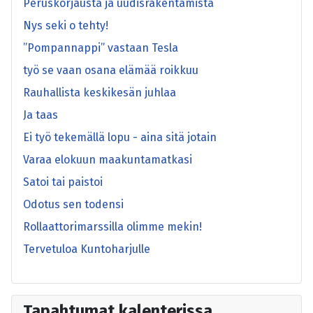
Peruskorjausta ja uudisrakentamista
Nys seki o tehty!
”Pompannappi” vastaan Tesla
työ se vaan osana elämää roikkuu
Rauhallista keskikesän juhlaa
Ja taas
Ei työ tekemällä lopu - aina sitä jotain
Varaa elokuun maakuntamatkasi
Satoi tai paistoi
Odotus sen todensi
Rollaattorimarssilla olimme mekin!
Tervetuloa Kuntoharjulle
Tapahtumat kalenterissa