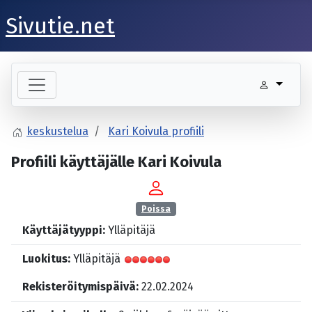
Sivutie.net
keskustelua
Kari Koivula profiili
Profiili käyttäjälle Kari Koivula
Poissa
Käyttäjätyyppi:
Ylläpitäjä
Luokitus:
Ylläpitäjä
Rekisteröitymispäivä:
22.02.2024