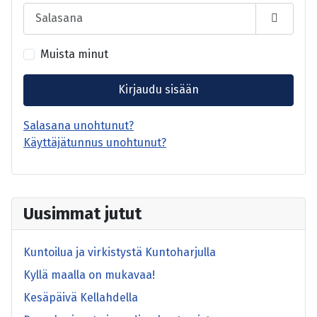
Salasana
Näytä s
Muista minut
Kirjaudu sisään
Salasana unohtunut?
Käyttäjätunnus unohtunut?
Uusimmat jutut
Kuntoilua ja virkistystä Kuntoharjulla
Kyllä maalla on mukavaa!
Kesäpäivä Kellahdella