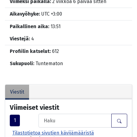
Viimeksi paikalla:
2 viikkoa 6 päivää sitten
Aikavyöhyke:
UTC +3:00
Paikallinen aika:
13:51
Viestejä:
4
Profiilin katselut:
612
Sukupuoli:
Tuntematon
Viestit
Viimeiset viestit
1
Tilastotietoa sivutien kävijämääristä