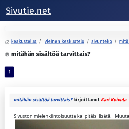
Sivutie.net
keskustelua
yleinen keskustelu
sivunteko
mitä
mitähän sisältöä tarvittais?
1
mitähän sisältöä tarvittais?
kirjoittanut
Kari Koivula
Sivuston mielenkiintoisuutta kai pitäisi lisätä. Muutam