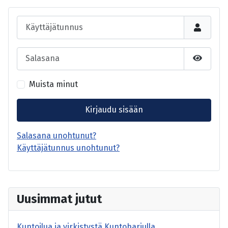
Käyttäjätunnus
Salasana
Näytä s
Muista minut
Kirjaudu sisään
Salasana unohtunut?
Käyttäjätunnus unohtunut?
Uusimmat jutut
Kuntoilua ja virkistystä Kuntoharjulla