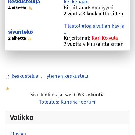
keskusteluja
keskenään
Kirjoittanut:
Anonyymi
4 aihetta
2 vuotta 3 kuukautta sitten
Tilastotietoa sivutien kävijä
sivunteko
...
Kirjoittanut:
Kari Koivula
2 aihetta
2 vuotta 4 kuukautta sitten
keskustelua
yleinen keskustelu
Sivu luotiin ajassa: 0.093 sekuntia
Toteutus:
Kunena foorumi
Valikko
Etusivu