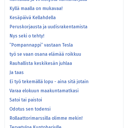
Kyllä maalla on mukavaa!
Kesäpäivä Kellahdella
Peruskorjausta ja uudisrakentamista
Nys seki o tehty!
”Pompannappi” vastaan Tesla
työ se vaan osana elämää roikkuu
Rauhallista keskikesän juhlaa
Ja taas
Ei työ tekemällä lopu - aina sitä jotain
Varaa elokuun maakuntamatkasi
Satoi tai paistoi
Odotus sen todensi
Rollaattorimarssilla olimme mekin!
Tervetuloa Kuntoharjulle