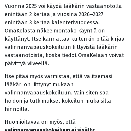
Vuonna 2025 voi käydä lääkärin vastaanotolla
enintään 2 kertaa ja vuosina 2026–2027
enintään 3 kertaa kalenterivuodessa.
OmaKelasta näkee montako käyntiä on
käyttänyt. Itse kannattaa kuitenkin pitää kirjaa
valinnanvapauskokeiluun liittyvistä lääkärin
vastaanotoista, koska tiedot OmaKelaan voivat
päivittyä viiveellä.
Itse pitää myös varmistaa, että valitsemasi
lääkäri on liittynyt mukaan
valinnanvapauskokeiluun. Vain siten saa
hoidon ja tutkimukset kokeilun mukaisilla
hinnoilla.'
Huomioitavaa on myös, että
valinnanvapauskokeiluun ei sisälly
: