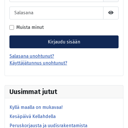
Salasana
Näytä s
Muista minut
Kirjaudu sisään
Salasana unohtunut?
Käyttäjätunnus unohtunut?
Uusimmat jutut
Kyllä maalla on mukavaa!
Kesäpäivä Kellahdella
Peruskorjausta ja uudisrakentamista