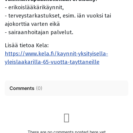
- erikoislääkärikäynnit,
- terveystarkastukset, esim. iän vuoksi tai
ajokorttia varten eikä
- sairaanhoitajan palvelut.
Lisää tietoa Kela:
https://www.kela.fi/kaynnit-yksityisella-
yleislaakarilla-65-vuotta-tayttaneille
Comments
(
0
)
There are no comments posted here yet