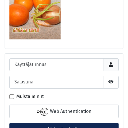
Käyttäjätunnus
Salasana
Näytä s
Muista minut
Web Authentication