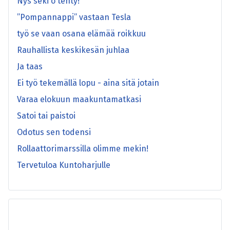
Nys seki o tehty!
”Pompannappi” vastaan Tesla
työ se vaan osana elämää roikkuu
Rauhallista keskikesän juhlaa
Ja taas
Ei työ tekemällä lopu - aina sitä jotain
Varaa elokuun maakuntamatkasi
Satoi tai paistoi
Odotus sen todensi
Rollaattorimarssilla olimme mekin!
Tervetuloa Kuntoharjulle