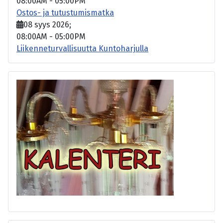
08:00AM
-
05:00PM
Ostos- ja tutustumismatka
08 syys 2026
;
08:00AM
-
05:00PM
Liikenneturvallisuutta Kuntoharjulla