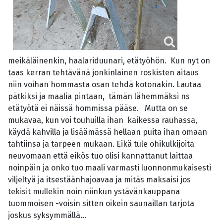
meikäläinenkin, haalariduunari, etätyöhön. Kun nyt on
taas kerran tehtävänä jonkinlainen roskisten aitaus
niin voihan hommasta osan tehdä kotonakin. Lautaa
pätkiksi ja maalia pintaan, tämän lähemmäksi ns
etätyötä ei näissä hommissa pääse. Mutta on se
mukavaa, kun voi touhuilla ihan kaikessa rauhassa,
käydä kahvilla ja lisäämässä hellaan puita ihan omaan
tahtiinsa ja tarpeen mukaan. Eikä tule ohikulkijoita
neuvomaan että eikös tuo olisi kannattanut laittaa
noinpäin ja onko tuo maali varmasti luonnonmukaisesti
viljeltyä ja itsestäänhajoavaa ja mitäs maksaisi jos
tekisit mullekin noin niinkun ystävänkauppana
tuommoisen -voisin sitten oikein saunaillan tarjota
joskus syksymmällä...