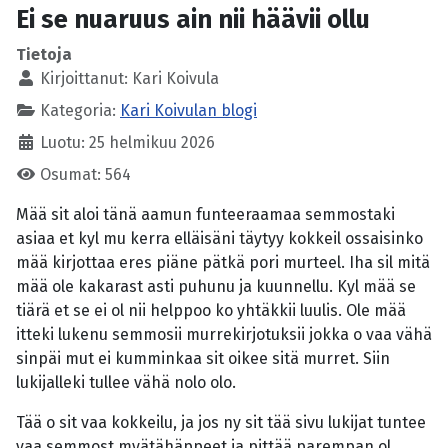
Ei se nuaruus ain nii häävii ollu
Tietoja
Kirjoittanut:
Kari Koivula
Kategoria:
Kari Koivulan blogi
Luotu: 25 helmikuu 2026
Osumat: 564
Mää sit aloi tänä aamun funteeraamaa semmostaki
asiaa et kyl mu kerra elläisäni täytyy kokkeil ossaisinko
mää kirjottaa eres piäne pätkä pori murteel. Iha sil mitä
mää ole kakarast asti puhunu ja kuunnellu. Kyl mää se
tiärä et se ei ol nii helppoo ko yhtäkkii luulis. Ole mää
itteki lukenu semmosii murrekirjotuksii jokka o vaa vähä
sinpäi mut ei kumminkaa sit oikee sitä murret. Siin
lukijalleki tullee vähä nolo olo.
Tää o sit vaa kokkeilu, ja jos ny sit tää sivu lukijat tuntee
vaa semmost myätähäppeet ja pittää parempan ol