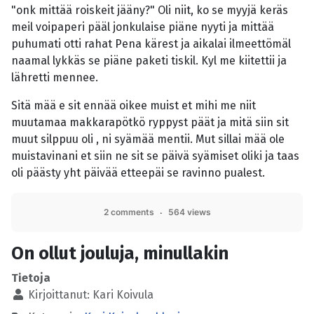
"onk mittää roiskeit jääny?" Oli niit, ko se myyjä keräs
meil voipaperi pääl jonkulaise piäne nyyti ja mittää
puhumati otti rahat Pena kärest ja aikalai ilmeettömäl
naamal lykkäs se piäne paketi tiskil. Kyl me kiitettii ja
lähretti mennee.
Sitä mää e sit ennää oikee muist et mihi me niit
muutamaa makkarapötkö ryppyst päät ja mitä siin sit
muut silppuu oli , ni syämää mentii. Mut sillai mää ole
muistavinani et siin ne sit se päivä syämiset oliki ja taas
oli päästy yht päivää etteepäi se ravinno pualest.
2 comments
564 views
On ollut jouluja, minullakin
Tietoja
Kirjoittanut:
Kari Koivula