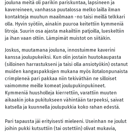
jouluna meitä oli parikin pariskuntaa, lapsineen ja
kavereineen, vanhassa puutalossa melko lailla ilman
kontakteja muuhun maailmaan -no taisi meillä telkkari
olla. Hyvin syötiin, ainakin puuroa keitettiin kymmeniä
litroja. Suurin osa ajasta makailtiin patjoilla, lueskeltiin
ja ihan vaan oltiin. Lämpimät muistot on siitäkin.
Joskus, muutamana jouluna, innostuimme kaverini
kanssa joulupukeiksi. Kun olin jostain huutokaupasta
(silloinen harrastukseni ja taisi olla ansiotyökin) ostanut
muiden kangaspakkojen mukana myös ilotalonpunaista
crimpleneä pari pakkaa niin tekiväthän ne silloiset
vaimomme meille komeat joulupukinpukineet.
Kymmeniä huusholleja kierrettiin, varattiin muuten
aikaakin joka pukitukseen vähintään tarpeeksi, saivat
katsella ja kuunnella joulupukkia koko rahan edestä.
Pari tapausta jäi erityisesti mieleeni. Useinhan ne joulut
joihin pukki kutsuttiin (tai ostettiin) olivat mukavia,