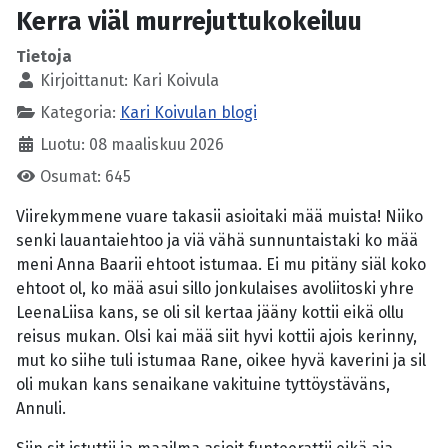
Kerra viäl murrejuttukokeiluu
Tietoja
Kirjoittanut:
Kari Koivula
Kategoria:
Kari Koivulan blogi
Luotu: 08 maaliskuu 2026
Osumat: 645
Viirekymmene vuare takasii asioitaki mää muista! Niiko
senki lauantaiehtoo ja viä vähä sunnuntaistaki ko mää
meni Anna Baarii ehtoot istumaa. Ei mu pitäny siäl koko
ehtoot ol, ko mää asui sillo jonkulaises avoliitoski yhre
LeenaLiisa kans, se oli sil kertaa jääny kottii eikä ollu
reisus mukan. Olsi kai mää siit hyvi kottii ajois kerinny,
mut ko siihe tuli istumaa Rane, oikee hyvä kaverini ja sil
oli mukan kans senaikane vakituine tyttöystäväns,
Annuli.