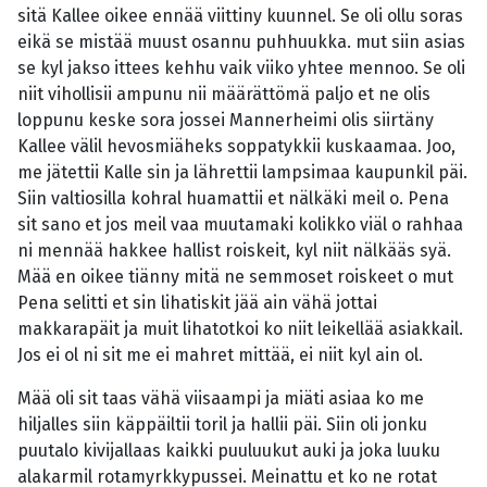
sitä Kallee oikee ennää viittiny kuunnel. Se oli ollu soras
eikä se mistää muust osannu puhhuukka. mut siin asias
se kyl jakso ittees kehhu vaik viiko yhtee mennoo. Se oli
niit vihollisii ampunu nii määrättömä paljo et ne olis
loppunu keske sora jossei Mannerheimi olis siirtäny
Kallee välil hevosmiäheks soppatykkii kuskaamaa. Joo,
me jätettii Kalle sin ja lährettii lampsimaa kaupunkil päi.
Siin valtiosilla kohral huamattii et nälkäki meil o. Pena
sit sano et jos meil vaa muutamaki kolikko viäl o rahhaa
ni mennää hakkee hallist roiskeit, kyl niit nälkääs syä.
Mää en oikee tiänny mitä ne semmoset roiskeet o mut
Pena selitti et sin lihatiskit jää ain vähä jottai
makkarapäit ja muit lihatotkoi ko niit leikellää asiakkail.
Jos ei ol ni sit me ei mahret mittää, ei niit kyl ain ol.
Mää oli sit taas vähä viisaampi ja miäti asiaa ko me
hiljalles siin käppäiltii toril ja hallii päi. Siin oli jonku
puutalo kivijallaas kaikki puuluukut auki ja joka luuku
alakarmil rotamyrkkypussei. Meinattu et ko ne rotat