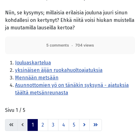
Niin, se kysymys; millaisia erilaisia jouluna juuri sinun
kohdallesi on kertynyt? Ehkä niitä voisi hiukan muistella
ja muutamilla lauseilla kertoa?
5 comments
704 views
Jouluaskartelua
yksinäisen äijän ruokahuoltoajatuksia
Mennään metsään
Asunnottomien yö on tänäkin syksynä - ajatuksia
täältä metsänreunasta
Sivu 1 / 5
1
2
3
4
5