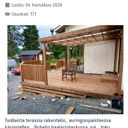
Luotu: 04 heinäkuu 2026
Osumat: 171
Tuollaista terassia rakentelin, auringonpaisteessa
kärvistellen. Puhelin haalarintaskussa soi. Joku