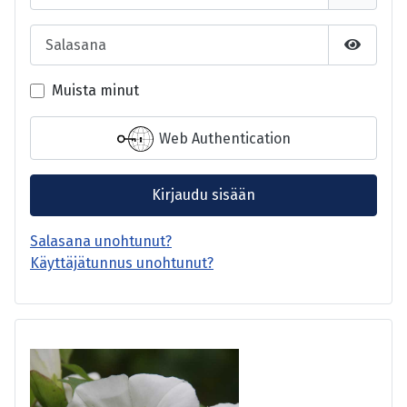
Salasana
Näytä s
Muista minut
Web Authentication
Kirjaudu sisään
Salasana unohtunut?
Käyttäjätunnus unohtunut?