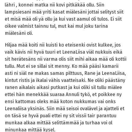
lähri , konnei matka nii kovi pitkäkää ollu. Siin
lampsiesani mää yriti kasat miälesäni jottai selityst siit
et misä mää oli yä ollu ja kui vast aamul oli tulos. Ei siit
oikee valmist tainnu tul, mut kai mul joku tarina
miälesäni oli.
Hiljaa mää koiti nii kuisti ko eteisenki ovist kulkee, jos
vaik kävis nii hyvä tuuri et LeenaLiisa viäl nukkuis eikä
sit herätesäns nii varma olis siit mihi aikaa mää oli kottii
tullu. Mut ei se sillai sit menny. Ko mää pääsi kamarii
asti ni siäl ne makas samas pilttuus, Rane ja LeenaLiisa,
kintut ristis ja ikalai vähis vaatteisaki. Ne oliki päästäny
ranen aikalais aikasi putkast ja kui oliki sil tullu miälee
ettei hän menekkää suaraa Annuli tykö, et poikkee ny
ensi kattomas oleks mää koton nukkumas vai onks
Leenaliisa yksinäs. Siin mää seisoi ovalävel ja ajatteli et
on täsä se hyvä puali ettei ny sit vissii tair parantuu
munkaa alkaa mittää selittämmää ja turhaa voi ol
minunkaa mittää kysel.