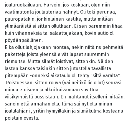
jouluruokailuaan. Harvoin, jos koskaan, olen niin
vaatimatonta jouluateriaa nähnyt. Oli toki perunaa,
puuropatakin, jonkinlainen kastike, mutta mitään
ylimääräistä ei sitten ollutkaan. Ei sen paremmin lihaa
kuin vihanneksia tai salaattejakaan, kovin autio oli
pöydänpäällinen.
Eikä ollut lahjojakaan montaa, nekin niitä ns pehmeitä
paketteja joista yleensä eivät lapset suuremmin
riemuitse. Mutta silmät loistivat, sittenkin. Näiden
lasten kanssa taisinkin sitten jutustella tavallista
pitempään -onneksi aikataulu oli tehty "siltä varalta".
Poistuessani sitten rouva (vai neitikö lie ollut) seurasi
minua eteiseen ja alkoi kaivamaan sovittua
viisikympistä pussistaan. En mahtanut itselleni mitään,
sanoin että annahan olla, tämä sai nyt olla minun
joululahjani , yritin hymyilläkin ja silmäkulma kosteana
poistuin ovesta.