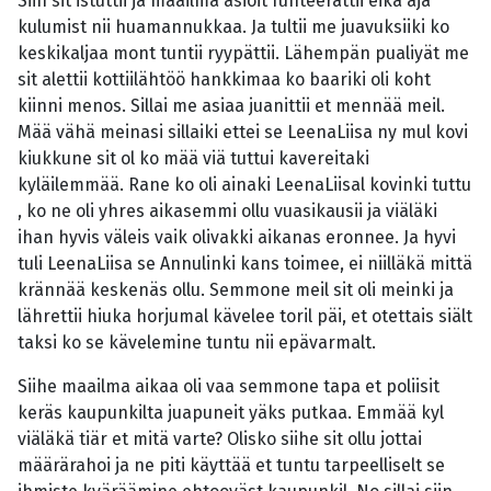
Siin sit istuttii ja maailma asioit funteerattii eikä aja
kulumist nii huamannukkaa. Ja tultii me juavuksiiki ko
keskikaljaa mont tuntii ryypättii. Lähempän pualiyät me
sit alettii kottiilähtöö hankkimaa ko baariki oli koht
kiinni menos. Sillai me asiaa juanittii et mennää meil.
Mää vähä meinasi sillaiki ettei se LeenaLiisa ny mul kovi
kiukkune sit ol ko mää viä tuttui kavereitaki
kyläilemmää. Rane ko oli ainaki LeenaLiisal kovinki tuttu
, ko ne oli yhres aikasemmi ollu vuasikausii ja viäläki
ihan hyvis väleis vaik olivakki aikanas eronnee. Ja hyvi
tuli LeenaLiisa se Annulinki kans toimee, ei niilläkä mittä
krännää keskenäs ollu. Semmone meil sit oli meinki ja
lährettii hiuka horjumal kävelee toril päi, et otettais siält
taksi ko se kävelemine tuntu nii epävarmalt.
Siihe maailma aikaa oli vaa semmone tapa et poliisit
keräs kaupunkilta juapuneit yäks putkaa. Emmää kyl
viäläkä tiär et mitä varte? Olisko siihe sit ollu jottai
määrärahoi ja ne piti käyttää et tuntu tarpeelliselt se