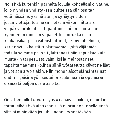
No, ehkä kuitenkin parhaita jouluja kohdallani olivat ne,
jolloin yhden yhdistyksen puitteissa olin osaltani
vetämässä ns yksinäisten ja syrjäytyneiden
joulunviettoja, toisinaan melkein viikon mittaisia
ympärivuorokautisia tapahtumia joihin muutaman
kymmenen ihmisen vapaaehtoisporukka oli jo
kuukausikaupalla valmistautunut, tehnyt ohjelmaa,
kerjännyt liikkeistä ruokatavaraa , (sitä ylijäämää
todella saimme paljon!) , laittaneet niin sapuskaa kuin
muutakin tarpeellista valmiiksi ja mainostaneet
tapahtumaamme -olihan siinä työtä! Mutta olivat ne illat
ja yöt sen arvoisiakin. Niin monenlaiset elämäntarinat
ehdin hiljaisina yön seutuina kuulemaan ja oppimaan
elämästä paljon uusia asioita.
On sitten tullut eteen myös yksinäisiä jouluja, niihinkin
tottuu eikä ehkä ainakaan sillä nuoruuden innolla enää
viitsisi mihinkään jouluhulinaan rynnätäkään.