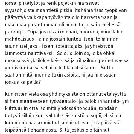
jossa piikatytöt ja renkipojatkin marssivat
syyssohjoista maantietä pitkin iltahämärissä työpäivän
päätyttyä vaikkapa työväentalolle harrastamaan ja
maailmaa parantamaan oli minusta jossain mielessä
parempi. Olipa joskus aikoinaan, nuorena, minullakin
mahdollisuus aina jossain tuntea itseni toiminnan
suunnittelijaksi, itseni toteuttajaksi ja yhteistyön
lämmöstä nauttivaksi. Se oli silloin se, eikä ehkä
nykyisessä yksilökeskeisessä ja kilpailuun perustuvassa
yhteiskunnassa sellaiselle tilaa olisikaan. Mutta
saahan niitä, menneitäkin asioita, hiljaa mielssään
joskus kaipailla?
Kun sitten vielä osa yhdistyksistä on ottanut etäisyyttä
siihen menneeseen työväentalo- ja palokunnantalo- ym
kulttuuriin että se mitä yhdessä tehdään, tehdään
tietysti silloin kun valitulle jäsenistölle sopii, eli silloin
kun nämä haalarimiehet ja naiset ovat jokapäiväistä
leipäänsä tienaamassa. Siitä joskus ole tainnut