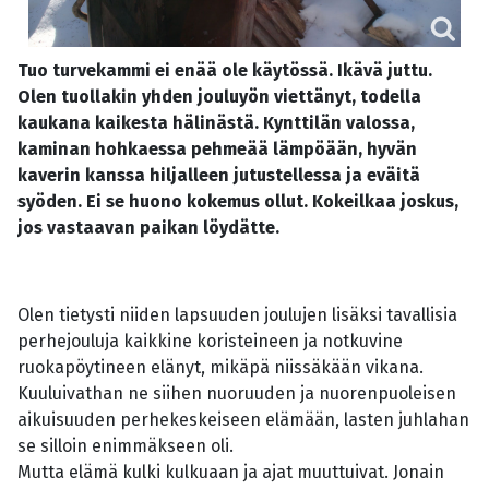
Tuo turvekammi ei enää ole käytössä. Ikävä juttu.
Olen tuollakin yhden jouluyön viettänyt, todella
kaukana kaikesta hälinästä. Kynttilän valossa,
kaminan hohkaessa pehmeää lämpöään, hyvän
kaverin kanssa hiljalleen jutustellessa ja eväitä
syöden. Ei se huono kokemus ollut. Kokeilkaa joskus,
jos vastaavan paikan löydätte.
Olen tietysti niiden lapsuuden joulujen lisäksi tavallisia
perhejouluja kaikkine koristeineen ja notkuvine
ruokapöytineen elänyt, mikäpä niissäkään vikana.
Kuuluivathan ne siihen nuoruuden ja nuorenpuoleisen
aikuisuuden perhekeskeiseen elämään, lasten juhlahan
se silloin enimmäkseen oli.
Mutta elämä kulki kulkuaan ja ajat muuttuivat. Jonain