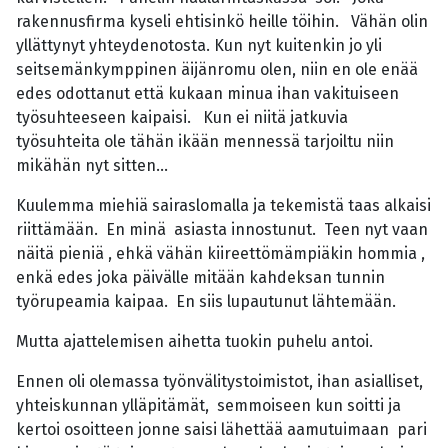
rakennusfirma kyseli ehtisinkö heille töihin. Vähän olin
yllättynyt yhteydenotosta. Kun nyt kuitenkin jo yli
seitsemänkymppinen äijänromu olen, niin en ole enää
edes odottanut että kukaan minua ihan vakituiseen
työsuhteeseen kaipaisi. Kun ei niitä jatkuvia
työsuhteita ole tähän ikään mennessä tarjoiltu niin
mikähän nyt sitten...
Kuulemma miehiä sairaslomalla ja tekemistä taas alkaisi
riittämään. En minä asiasta innostunut. Teen nyt vaan
näitä pieniä , ehkä vähän kiireettömämpiäkin hommia ,
enkä edes joka päivälle mitään kahdeksan tunnin
työrupeamia kaipaa. En siis lupautunut lähtemään.
Mutta ajattelemisen aihetta tuokin puhelu antoi.
Ennen oli olemassa työnvälitystoimistot, ihan asialliset,
yhteiskunnan ylläpitämät, semmoiseen kun soitti ja
kertoi osoitteen jonne saisi lähettää aamutuimaan pari