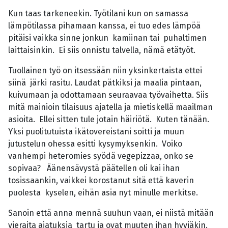
Kun taas tarkeneekin. Työtilani kun on samassa
lämpötilassa pihamaan kanssa, ei tuo edes lämpöä
pitäisi vaikka sinne jonkun kamiinan tai puhaltimen
laittaisinkin. Ei siis onnistu talvella, nämä etätyöt.
Tuollainen työ on itsessään niin yksinkertaista ettei
siinä järki rasitu. Laudat pätkiksi ja maalia pintaan,
kuivumaan ja odottamaan seuraavaa työvaihetta. Siis
mitä mainioin tilaisuus ajatella ja mietiskellä maailman
asioita. Ellei sitten tule jotain häiriötä. Kuten tänään.
Yksi puolitutuista ikätovereistani soitti ja muun
jutustelun ohessa esitti kysymyksenkin. Voiko
vanhempi heteromies syödä vegepizzaa, onko se
sopivaa? Äänensävystä päätellen oli kai ihan
tosissaankin, vaikkei korostanut sitä että kaverin
puolesta kyselen, eihän asia nyt minulle merkitse.
Sanoin että anna mennä suuhun vaan, ei niistä mitään
vieraita ajatuksia tartu ja ovat muuten ihan hyviäkin.