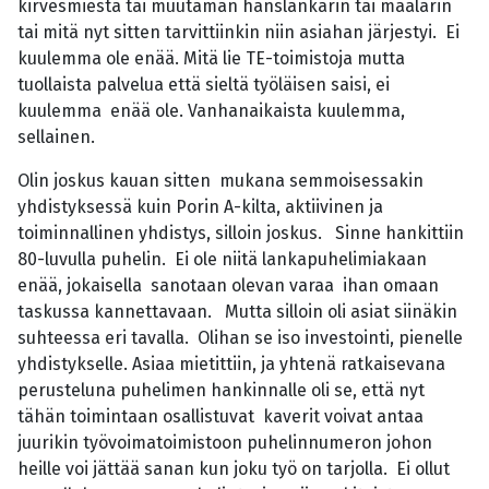
kirvesmiestä tai muutaman hanslankarin tai maalarin
tai mitä nyt sitten tarvittiinkin niin asiahan järjestyi. Ei
kuulemma ole enää. Mitä lie TE-toimistoja mutta
tuollaista palvelua että sieltä työläisen saisi, ei
kuulemma enää ole. Vanhanaikaista kuulemma,
sellainen.
Olin joskus kauan sitten mukana semmoisessakin
yhdistyksessä kuin Porin A-kilta, aktiivinen ja
toiminnallinen yhdistys, silloin joskus. Sinne hankittiin
80-luvulla puhelin. Ei ole niitä lankapuhelimiakaan
enää, jokaisella sanotaan olevan varaa ihan omaan
taskussa kannettavaan. Mutta silloin oli asiat siinäkin
suhteessa eri tavalla. Olihan se iso investointi, pienelle
yhdistykselle. Asiaa mietittiin, ja yhtenä ratkaisevana
perusteluna puhelimen hankinnalle oli se, että nyt
tähän toimintaan osallistuvat kaverit voivat antaa
juurikin työvoimatoimistoon puhelinnumeron johon
heille voi jättää sanan kun joku työ on tarjolla. Ei ollut