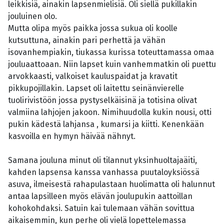
leikkisiä, ainakin lapsenmielisiä. Oli siellä pukillakin
jouluinen olo.
Mutta olipa myös paikka jossa sukua oli koolle
kutsuttuna, ainakin pari perhettä ja vähän
isovanhempiakin, tiukassa kurissa toteuttamassa omaa
jouluaattoaan. Niin lapset kuin vanhemmatkin oli puettu
arvokkaasti, valkoiset kauluspaidat ja kravatit
pikkupojillakin. Lapset oli laitettu seinänvierelle
tuolirivistöön jossa pystyselkäisinä ja totisina olivat
valmiina lahjojen jakoon. Nimihuudolla kukin nousi, otti
pukin kädestä lahjansa , kumarsi ja kiitti. Kenenkään
kasvoilla en hymyn häivää nähnyt.
Samana jouluna minut oli tilannut yksinhuoltajaäiti,
kahden lapsensa kanssa vanhassa puutaloyksiössä
asuva, ilmeisestä rahapulastaan huolimatta oli halunnut
antaa lapsilleen myös elävän joulupukin aattoillan
kohokohdaksi. Satuin kai tulemaan vähän sovittua
aikaisemmin, kun perhe oli vielä lopettelemassa