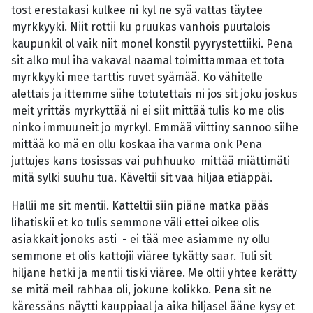
tost erestakasi kulkee ni kyl ne syä vattas täytee
myrkkyyki. Niit rottii ku pruukas vanhois puutalois
kaupunkil ol vaik niit monel konstil pyyrystettiiki. Pena
sit alko mul iha vakaval naamal toimittammaa et tota
myrkkyyki mee tarttis ruvet syämää. Ko vähitelle
alettais ja ittemme siihe totutettais ni jos sit joku joskus
meit yrittäs myrkyttää ni ei siit mittää tulis ko me olis
ninko immuuneit jo myrkyl. Emmää viittiny sannoo siihe
mittää ko mä en ollu koskaa iha varma onk Pena
juttujes kans tosissas vai puhhuuko mittää miättimäti
mitä sylki suuhu tua. Käveltii sit vaa hiljaa etiäppäi.
Hallii me sit mentii. Katteltii siin piäne matka pääs
lihatiskii et ko tulis semmone väli ettei oikee olis
asiakkait jonoks asti - ei tää mee asiamme ny ollu
semmone et olis kattojii viäree tykätty saar. Tuli sit
hiljane hetki ja mentii tiski viäree. Me oltii yhtee kerätty
se mitä meil rahhaa oli, jokune kolikko. Pena sit ne
käressäns näytti kauppiaal ja aika hiljasel ääne kysy et