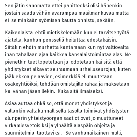
Sen jätin sanomatta ettei pahitteeksi olisi hänenkin
jostain saada vähän avarampaa maailmankuvaa mutta
ei se minkään syömisen kautta onnistu, sekään.
Kaikenlaista ehtii mietiskelemään kun ei tarvitse työtä
ajatella, kunhan pensseliä heiluttaa edestakaisin.
Siitäkin ehdin murhetta kantamaan kun nyt valtiovalta
ihan tahallaan ajaa kaikkea kansalaistoimintaa alas. Ne
pienetkin tuet lopetetaan ja odotetaan kai sitä että
yhdistykset alkavat seuraamaan urheiluseurojen, kuten
jääkiekkoa pelaavien, esimerkkiä eli muutetaan
osakeyhtiöiksi, tehdään omistajille rahaa ja maksetaan
kai vähän jäsenillekin. Kuka sitä ilmaiseksi.
Asiaa auttaa ehkä se, että monet yhdistykset ja
vallankin valtakunnallisella tasolla toimivat yhdistysten
alunperin yhteistyöorganisaatiot ovat jo muuttuneet
virkamiesvetoisiksi ja ylhäältä alaspäin ohjeita ja
suunnitelmia tuottaviksi. Se vanhanaikainen malli,