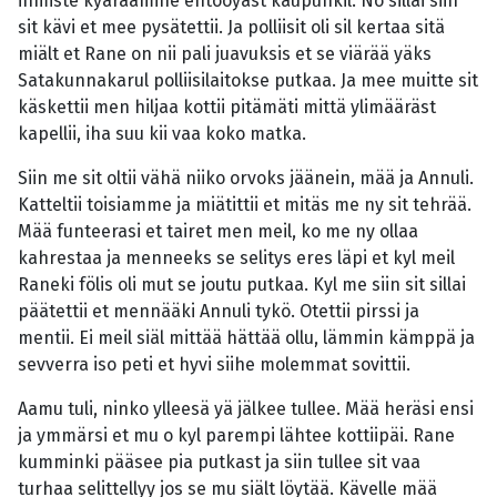
ihmiste kyäräämine ehtooyäst kaupunkil. No sillai siin
sit kävi et mee pysätettii. Ja polliisit oli sil kertaa sitä
miält et Rane on nii pali juavuksis et se viärää yäks
Satakunnakarul polliisilaitokse putkaa. Ja mee muitte sit
käskettii men hiljaa kottii pitämäti mittä ylimääräst
kapellii, iha suu kii vaa koko matka.
Siin me sit oltii vähä niiko orvoks jäänein, mää ja Annuli.
Katteltii toisiamme ja miätittii et mitäs me ny sit tehrää.
Mää funteerasi et tairet men meil, ko me ny ollaa
kahrestaa ja menneeks se selitys eres läpi et kyl meil
Raneki fölis oli mut se joutu putkaa. Kyl me siin sit sillai
päätettii et mennääki Annuli tykö. Otettii pirssi ja
mentii. Ei meil siäl mittää hättää ollu, lämmin kämppä ja
sevverra iso peti et hyvi siihe molemmat sovittii.
Aamu tuli, ninko ylleesä yä jälkee tullee. Mää heräsi ensi
ja ymmärsi et mu o kyl parempi lähtee kottiipäi. Rane
kumminki pääsee pia putkast ja siin tullee sit vaa
turhaa selittellyy jos se mu siält löytää. Kävelle mää