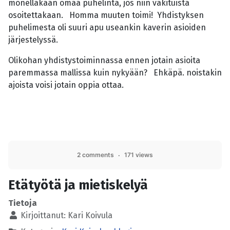
monellakaan omaa puhelinta, jos niin vakituista
osoitettakaan. Homma muuten toimi! Yhdistyksen
puhelimesta oli suuri apu useankin kaverin asioiden
järjestelyssä.
Olikohan yhdistystoiminnassa ennen jotain asioita
paremmassa mallissa kuin nykyään? Ehkäpä. noistakin
ajoista voisi jotain oppia ottaa.
2 comments
171 views
Etätyötä ja mietiskelyä
Tietoja
Kirjoittanut:
Kari Koivula