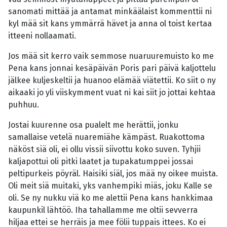
sanomati mittää ja antamat minkäälaist kommenttii ni
kyl mää sit kans ymmärrä hävet ja anna ol toist kertaa
itteeni nollaamati.
Jos mää sit kerro vaik semmose nuaruuremuisto ko me
Pena kans jonnai kesäpäivän Poris pari päivä kaljottelu
jälkee kuljeskeltii ja huanoo elämää viätettii. Ko siit o ny
aikaaki jo yli viiskymment vuat ni kai siit jo jottai kehtaa
puhhuu.
Jostai kuurenne osa pualelt me herättii, jonku
samallaise vetelä nuaremiähe kämpäst. Ruakottoma
näköst siä oli, ei ollu vissii siivottu koko suven. Tyhjii
kaljapottui oli pitki laatet ja tupakatumppei jossai
peltipurkeis pöyräl. Haisiki siäl, jos mää ny oikee muista.
Oli meit siä muitaki, yks vanhempiki miäs, joku Kalle se
oli. Se ny nukku viä ko me alettii Pena kans hankkimaa
kaupunkil lähtöö. Iha tahallamme me oltii sevverra
hiljaa ettei se herräis ja mee fölii tuppais ittees. Ko ei