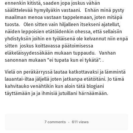
ennenkin kitistä, saaden jopa joskus vähän
säälittelevää hymyilyäkin vastaani. Enhän minä pysty
maailman menoa vastaan tappelemaan, joten mitäpä
tuosta. Olen sitten vain hiljalleen itsekseni ajatellut,
näiden leppoisien etätöidenkin ohessa, että sellaisiin
yhdistyksiin joihin en työläisenä ole kelvannut niin enpä
sitten joskus koittavassa päätoimisessa
eläkeläisyydessäkään mukaan tuppaudu. Vanhan
sanonnan mukaan "ei tupata kun ei tykätä". .
Vielä on peräkärryssä lautaa katkottavaksi ja lämmintä
lauantai-iltaa jäljellä joten jatkanpa etätöitäni. Jo tämä
kahvitauko venähtikin kun aloin tätä blogiani
täyttämään ja ja ihmisiä jutuillani härnäämään.
7 comments
611 views