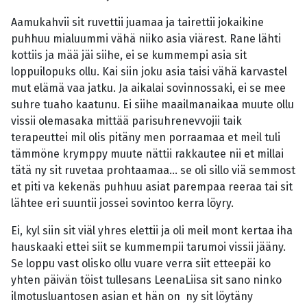
Aamukahvii sit ruvettii juamaa ja tairettii jokaikine
puhhuu mialuummi vähä niiko asia viärest. Rane lähti
kottiis ja mää jäi siihe, ei se kummempi asia sit
loppuilopuks ollu. Kai siin joku asia taisi vähä karvastel
mut elämä vaa jatku. Ja aikalai sovinnossaki, ei se mee
suhre tuaho kaatunu. Ei siihe maailmanaikaa muute ollu
vissii olemasaka mittää parisuhrenevvojii taik
terapeuttei mil olis pitäny men porraamaa et meil tuli
tämmöne krymppy muute nättii rakkautee nii et millai
tätä ny sit ruvetaa prohtaamaa... se oli sillo viä semmost
et piti va kekenäs puhhuu asiat parempaa reeraa tai sit
lähtee eri suuntii jossei sovintoo kerra löyry.
Ei, kyl siin sit viäl yhres elettii ja oli meil mont kertaa iha
hauskaaki ettei siit se kummempii tarumoi vissii jääny.
Se loppu vast olisko ollu vuare verra siit etteepäi ko
yhten päivän töist tullesans LeenaLiisa sit sano ninko
ilmotusluantosen asian et hän on ny sit löytäny