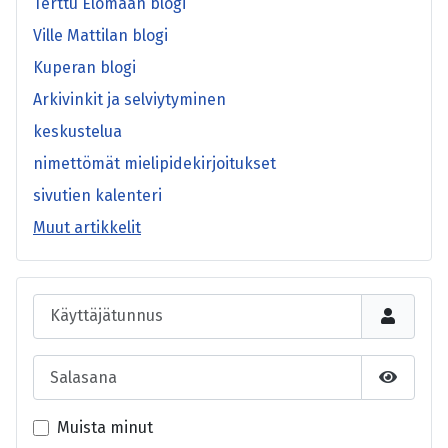
Terttu Elomaan blogi
Ville Mattilan blogi
Kuperan blogi
Arkivinkit ja selviytyminen
keskustelua
nimettömät mielipidekirjoitukset
sivutien kalenteri
Muut artikkelit
Käyttäjätunnus
Salasana
Näytä s
Muista minut