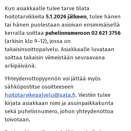
Kun asiakkaalle tulee tarve tilata
hoitotarvikkeita
5.1.2026 jälkeen
, tulee hänen
tai hänen puolestaan asioivan ensimmäisellä
kerralla soittaa
puhelinnumeroon 02 621 3756
(arkisin klo 9–12), jossa on
takaisinsoittopalvelu. Asiakkaalle luvataan
soittaa takaisin viimeistään seuraavana
arkipäivänä.
Yhteydenottopyynnön voi jättää myös
sähköpostitse osoitteeseen
hoitotarvikepalvelu@sata.fi
. Viestiin tulee
kirjata asiakkaan nimi ja asuinpaikkakunta
sekä puhelinnumero, johon yhteydenottoa
toivotaan.