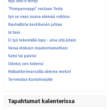
Nys seki o tehty!
”Pompannappi” vastaan Tesla
työ se vaan osana elämää roikkuu
Rauhallista keskikesän juhlaa
Ja taas
Ei työ tekemällä lopu - aina sitä jotain
Varaa elokuun maakuntamatkasi
Satoi tai paistoi
Odotus sen todensi
Rollaattorimarssilla olimme mekin!
Tervetuloa Kuntoharjulle
Tapahtumat kalenterissa