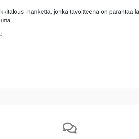
italous -hanketta, jonka tavoitteena on parantaa lääk
utta.
: