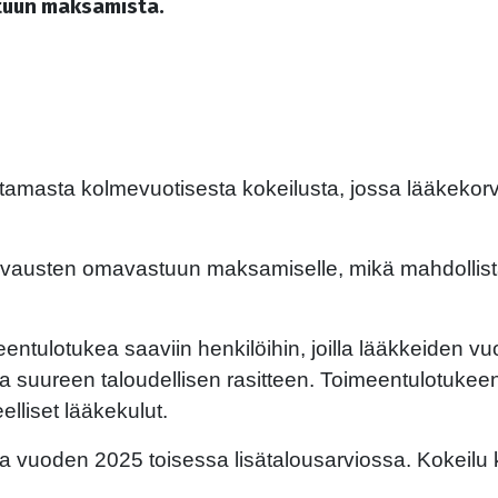
uun maksamista.
euttamasta kolmevuotisesta kokeilusta, jossa lääkeko
korvausten omavastuun maksamiselle, mikä mahdol
eentulotukea saaviin henkilöihin, joilla lääkkeiden v
uureen taloudellisen rasitteen. Toimeentulotukeen o
lliset lääkekulut.
oa vuoden 2025 toisessa lisätalousarviossa. Kokeilu 