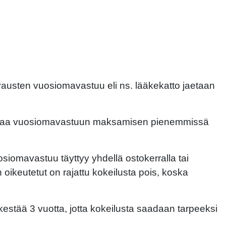
rvausten vuosiomavastuu eli ns. lääkekatto jaetaan
listaa vuosiomavastuun maksamisen pienemmissä
uosiomavastuu täyttyy yhdellä ostokerralla tai
ikeutetut on rajattu kokeilusta pois, koska
kestää 3 vuotta, jotta kokeilusta saadaan tarpeeksi