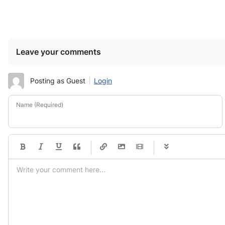
Leave your comments
Posting as Guest
Login
Name (Required)
-
-
-
-
-
-
-
-
-
-
-
-
-
-
-
-
-
-
-
-
-
-
-
-
-
-
-
-