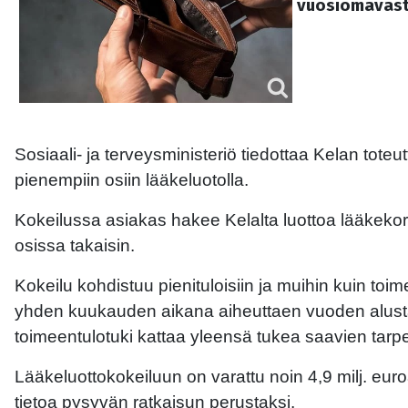
vuosiomavast
Sosiaali- ja terveysministeriö tiedottaa Kelan tot
pienempiin osiin lääkeluotolla.
Kokeilussa asiakas hakee Kelalta luottoa lääke
osissa takaisin.
Kokeilu kohdistuu pienituloisiin ja muihin kuin toim
yhden kuukauden aikana aiheuttaen vuoden alusta s
toimeentulotuki kattaa yleensä tukea saavien tarpee
Lääkeluottokokeiluun on varattu noin 4,9 milj. eur
tietoa pysyvän ratkaisun perustaksi.