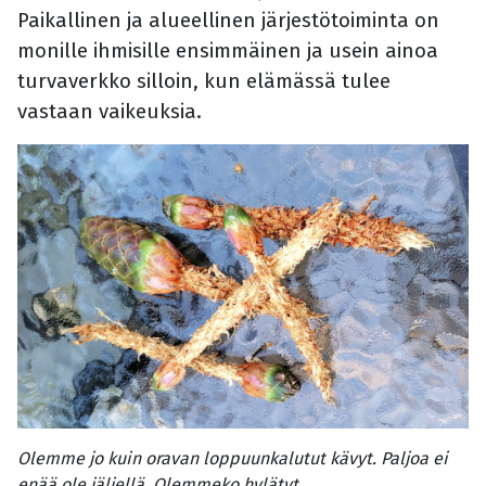
Paikallinen ja alueellinen järjestötoiminta on
monille ihmisille ensimmäinen ja usein ainoa
turvaverkko silloin, kun elämässä tulee
vastaan vaikeuksia.
Olemme jo kuin oravan loppuunkalutut kävyt. Paljoa ei
enää ole jäljellä. Olemmeko hylätyt.