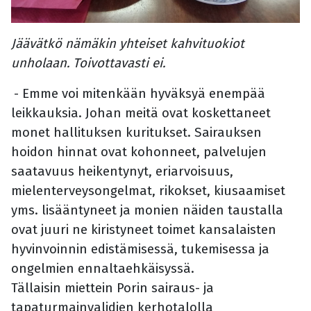
Jäävätkö nämäkin yhteiset kahvituokiot
unholaan. Toivottavasti ei.
- Emme voi mitenkään hyväksyä enempää
leikkauksia. Johan meitä ovat koskettaneet
monet hallituksen kuritukset. Sairauksen
hoidon hinnat ovat kohonneet, palvelujen
saatavuus heikentynyt, eriarvoisuus,
mielenterveysongelmat, rikokset, kiusaamiset
yms. lisääntyneet ja monien näiden taustalla
ovat juuri ne kiristyneet toimet kansalaisten
hyvinvoinnin edistämisessä, tukemisessa ja
ongelmien ennaltaehkäisyssä.
Tällaisin miettein Porin sairaus- ja
tapaturmainvalidien kerhotalolla