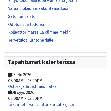
Ei työ tekemällä lopu - aina sitä jotain
Varaa elokuun maakuntamatkasi
Satoi tai paistoi
Odotus sen todensi
Rollaattorimarssilla olimme mekin!
Tervetuloa Kuntoharjulle
Tapahtumat kalenterissa
25 elo 2026
;
08:00AM
-
05:00PM
Ostos- ja tutustumismatka
08 syys 2026
;
08:00AM
-
05:00PM
Liikenneturvallisuutta Kuntoharjulla