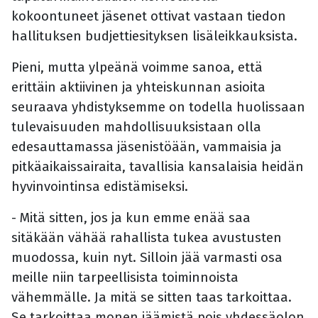
kokoontuneet jäsenet ottivat vastaan tiedon
hallituksen budjettiesityksen lisäleikkauksista.
Pieni, mutta ylpeänä voimme sanoa, että
erittäin aktiivinen ja yhteiskunnan asioita
seuraava yhdistyksemme on todella huolissaan
tulevaisuuden mahdollisuuksistaan olla
edesauttamassa jäsenistöään, vammaisia ja
pitkäaikaissairaita, tavallisia kansalaisia heidän
hyvinvointinsa edistämiseksi.
- Mitä sitten, jos ja kun emme enää saa
sitäkään vähää rahallista tukea avustusten
muodossa, kuin nyt. Silloin jää varmasti osa
meille niin tarpeellisista toiminnoista
vähemmälle. Ja mitä se sitten taas tarkoittaa.
Se tarkoittaa monen jäämistä pois yhdessäolon