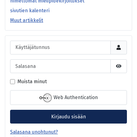
nimettömät mielipidekirjoitukset
sivutien kalenteri
Muut artikkelit
Käyttäjätunnus
Salasana
Näytä s
Muista minut
Web Authentication
Kirjaudu sisään
Salasana unohtunut?