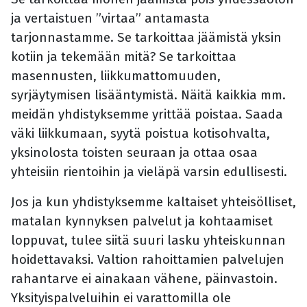
ja vertaistuen ”virtaa” antamasta
tarjonnastamme. Se tarkoittaa jäämistä yksin
kotiin ja tekemään mitä? Se tarkoittaa
masennusten, liikkumattomuuden,
syrjäytymisen lisääntymistä. Näitä kaikkia mm.
meidän yhdistyksemme yrittää poistaa. Saada
väki liikkumaan, syytä poistua kotisohvalta,
yksinolosta toisten seuraan ja ottaa osaa
yhteisiin rientoihin ja vieläpä varsin edullisesti.
Jos ja kun yhdistyksemme kaltaiset yhteisölliset,
matalan kynnyksen palvelut ja kohtaamiset
loppuvat, tulee siitä suuri lasku yhteiskunnan
hoidettavaksi. Valtion rahoittamien palvelujen
rahantarve ei ainakaan vähene, päinvastoin.
Yksityispalveluihin ei varattomilla ole