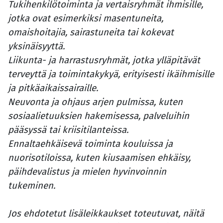
Tukihenkilötoiminta ja vertaisryhmät ihmisille,
jotka ovat esimerkiksi masentuneita,
omaishoitajia, sairastuneita tai kokevat
yksinäisyyttä.
Liikunta- ja harrastusryhmät, jotka ylläpitävät
terveyttä ja toimintakykyä, erityisesti ikäihmisille
ja pitkäaikaissairaille.
Neuvonta ja ohjaus arjen pulmissa, kuten
sosiaalietuuksien hakemisessa, palveluihin
pääsyssä tai kriisitilanteissa.
Ennaltaehkäisevä toiminta kouluissa ja
nuorisotiloissa, kuten kiusaamisen ehkäisy,
päihdevalistus ja mielen hyvinvoinnin
tukeminen.
Jos ehdotetut lisäleikkaukset toteutuvat, näitä