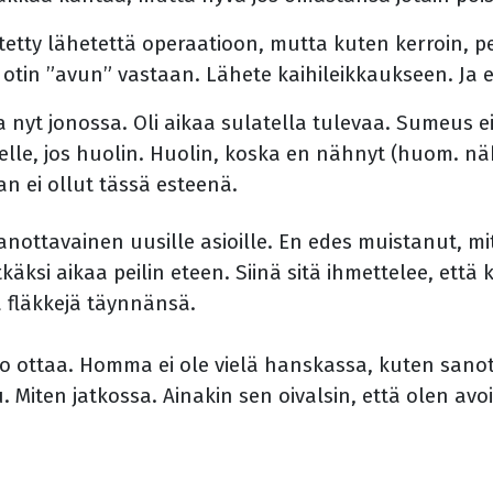
itetty lähetettä operaatioon, mutta kuten kerroin, p
ä otin ”avun” vastaan. Lähete kaihileikkaukseen. Ja
a nyt jonossa. Oli aikaa sulatella tulevaa. Sumeus 
selle, jos huolin. Huolin, koska en nähnyt (huom. 
n ei ollut tässä esteenä.
aanottavainen uusille asioille. En edes muistanut, m
itkäksi aikaa peilin eteen. Siinä sitä ihmettelee, ett
a fläkkejä täynnänsä.
 ottaa. Homma ei ole vielä hanskassa, kuten sano
. Miten jatkossa. Ainakin sen oivalsin, että olen 