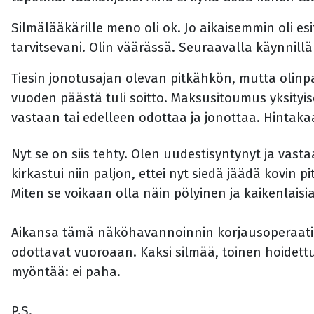
Silmälääkärille meno oli ok. Jo aikaisemmin oli es
tarvitsevani. Olin väärässä. Seuraavalla käynnill
Tiesin jonotusajan olevan pitkähkön, mutta olinp
vuoden päästä tuli soitto. Maksusitoumus yksityi
vastaan tai edelleen odottaa ja jonottaa. Hintakaa
Nyt se on siis tehty. Olen uudestisyntynyt ja vast
kirkastui niin paljon, ettei nyt siedä jäädä kovin p
Miten se voikaan olla näin pölyinen ja kaikenlaisi
Aikansa tämä näköhavannoinnin korjausoperaatio
odottavat vuoroaan. Kaksi silmää, toinen hoidettu
myöntää: ei paha.
P.S.