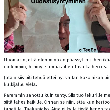
Huomasin, että olen minäkin päässyt jo siihen ikä
molempiin, hiipinyt sumua aiheuttava kaiherrus.
Jotain siis piti tehdä ettei nyt vallan koko aikaa
kulkijalle. Vielä.
Paremmin sanottu kuin tehty. Siis tuo lekurille men
siitä lähes kaikille. Onhan se niin, että kun ker
tapetilla. Taakanjako. Aina ei kyllä tiedä kenen t