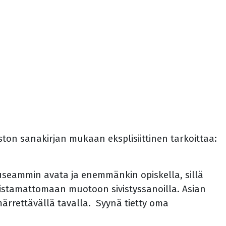
iston sanakirjan mukaan eksplisiittinen tarkoittaa:
n useammin avata ja enemmänkin opiskella, sillä
nistamattomaan muotoon sivistyssanoilla. Asian
märrettävällä tavalla.
Syynä tietty oma