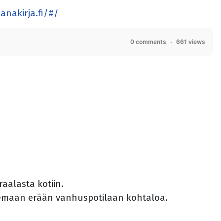
anakirja.fi/#/
0 comments
661 views
aalasta kotiin.
ulemaan erään vanhuspotilaan kohtaloa.