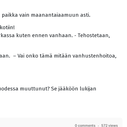
kin paikka vain maanantaiaamuun asti.
kotiin!
nurkassa kuten ennen vanhaan. - Tehostetaan,
detaan. – Vai onko tämä mitään vanhustenhoitoa,
vuodessa muuttunut? Se jääköön lukijan
0 comments
572 views