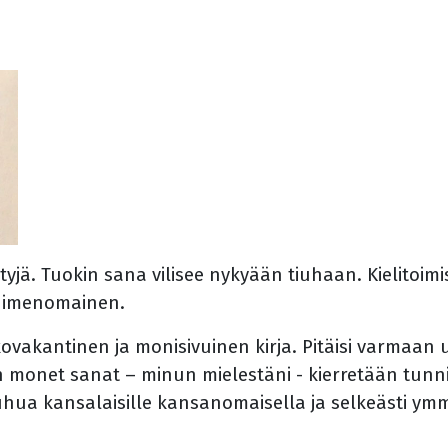
ltyjä. Tuokin sana vilisee nykyään tiuhaan. Kielitoim
, nimenomainen.
n kovakantinen ja monisivuinen kirja. Pitäisi varmaa
ian monet sanat – minun mielestäni - kierretään tun
puhua kansalaisille kansanomaisella ja selkeästi ym