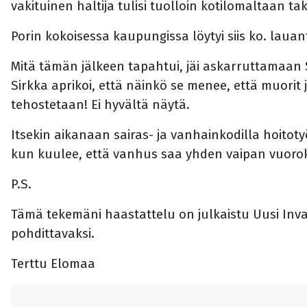
vakituinen haltija tulisi tuolloin kotilomaltaan tak
Porin kokoisessa kaupungissa löytyi siis ko. laua
Mitä tämän jälkeen tapahtui, jäi askarruttamaan Sir
Sirkka aprikoi, että näinkö se menee, että muori
tehostetaan! Ei hyvältä näytä.
Itsekin aikanaan sairas- ja vanhainkodilla hoito
kun kuulee, että vanhus saa yhden vaipan vuorok
P.S.
Tämä tekemäni haastattelu on julkaistu Uusi Inv
pohdittavaksi.
Terttu Elomaa