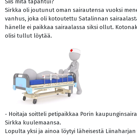
Siis mitä tapahtui?
Sirkka oli joutunut oman sairautensa vuoksi mene
vanhus, joka oli kotoutettu Satalinnan sairaalasta
hänelle ei paikkaa sairaalassa siksi ollut. Kotona
olisi tullut löytää.
- Hoitaja soitteli petipaikkaa Porin kaupunginsai
Sirkka kuulemaansa.
Lopulta yksi ja ainoa löytyi läheisestä Liinaharj