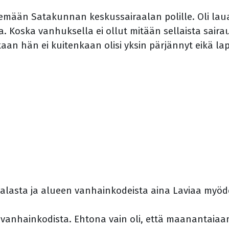
mään Satakunnan keskussairaalan polille. Oli lauan
. Koska vanhuksella ei ollut mitään sellaista sairaut
kaan hän ei kuitenkaan olisi yksin pärjännyt eikä lap
raalasta ja alueen vanhainkodeista aina Laviaa myöd
an vanhainkodista. Ehtona vain oli, että maanantaiaa