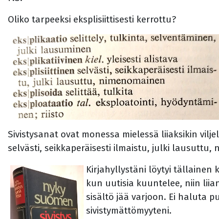
Oliko tarpeeksi eksplisiittisesti kerrottu?
Sivistysanat ovat monessa mielessä liiaksikin vilje
selvästi, seikkaperäisesti ilmaistu, julki lausuttu
Kirjahyllystäni löytyi tällaine
kun uutisia kuuntelee, niin li
sisältö jää varjoon. Ei haluta 
sivistymättömyyteni.