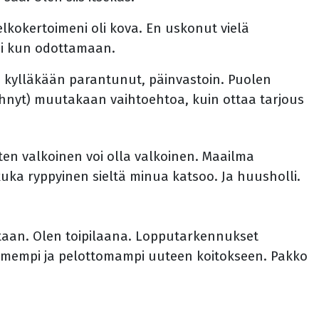
elkokertoimeni oli kova. En uskonut vielä
 ei kun odottamaan.
ei kylläkään parantunut, päinvastoin. Puolen
nähnyt) muutakaan vaihtoehtoa, kuin ottaa tarjous
iten valkoinen voi olla valkoinen. Maailma
ä kuka ryppyinen sieltä minua katsoo. Ja huusholli.
taan. Olen toipilaana. Lopputarkennukset
avoimempi ja pelottomampi uuteen koitokseen. Pakko