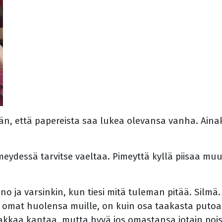
än, että papereista saa lukea olevansa vanha. Ainaki
 pimeydessä tarvitse vaeltaa. Pimeyttä kyllä piisaa m
o ja varsinkin, kun tiesi mitä tuleman pitää. Silmä. 
too omat huolensa muille, on kuin osa taakasta puto
aakkaa kantaa, mutta hyvä jos omastansa jotain pois 