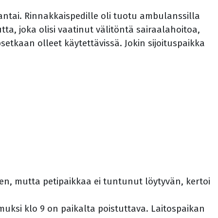
tai. Rinnakkaispedille oli tuotu ambulanssilla
ta, joka olisi vaatinut välitöntä sairaalahoitoa,
setkaan olleet käytettävissä. Jokin sijoituspaikka
en, mutta petipaikkaa ei tuntunut löytyvän, kertoi
muksi klo 9 on paikalta poistuttava. Laitospaikan