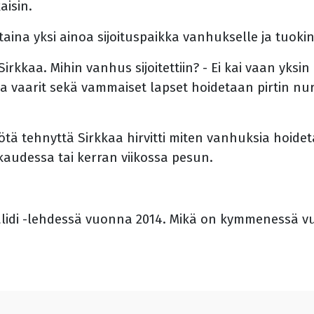
aisin.
ntaina yksi ainoa sijoituspaikka vanhukselle ja tuo
kkaa. Mihin vanhus sijoitettiin? - Ei kai vaan yksin 
t ja vaarit sekä vammaiset lapset hoidetaan pirtin 
työtä tehnyttä Sirkkaa hirvitti miten vanhuksia hoi
audessa tai kerran viikossa pesun.
alidi -lehdessä vuonna 2014. Mikä on kymmenessä 