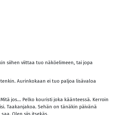
n siihen viittaa tuo näköelimeen, tai jopa
uutenkin. Aurinkokaan ei tuo paljoa lisävaloa
Mitä jos... Pelko kouristi joka käänteessä. Kerroin
aisi. Taakanjakoa. Sehän on tänäkin päivänä
saa. Olen siis itsekäs.