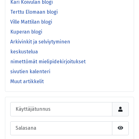
Kari Koivulan blogi
Terttu Elomaan blogi
Ville Mattilan blogi
Kuperan blogi
Arkivinkit ja selviytyminen
keskustelua
nimettömät mielipidekirjoitukset
sivutien kalenteri
Muut artikkelit
Käyttäjätunnus
Salasana
Näytä s