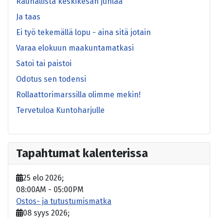
Rauhallista keskikesän juhlaa
Ja taas
Ei työ tekemällä lopu - aina sitä jotain
Varaa elokuun maakuntamatkasi
Satoi tai paistoi
Odotus sen todensi
Rollaattorimarssilla olimme mekin!
Tervetuloa Kuntoharjulle
Tapahtumat kalenterissa
25 elo 2026
;
08:00AM
-
05:00PM
Ostos- ja tutustumismatka
08 syys 2026
;