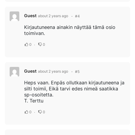
Guest
about 2 years ago
#4
Kirjautuneena ainakin näyttää tämä osio
toimivan.
0
0
Guest
about 2 years ago
#5
Heps vaan. Enpäs ollutkaan kirjautuneena ja
silti toimii, Eikä tarvi edes nimeä saatikka
sp-osoitetta.
T. Terttu
0
0