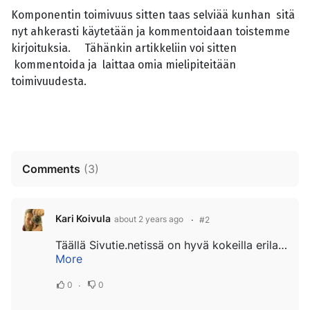
Komponentin toimivuus sitten taas selviää kunhan sitä
nyt ahkerasti käytetään ja kommentoidaan toistemme
kirjoituksia. Tähänkin artikkeliin voi sitten
kommentoida ja laittaa omia mielipiteitään
toimivuudesta.
Comments
(
3
)
Kari Koivula
about 2 years ago
#2
Täällä Sivutie.netissä on hyvä kokeilla erilaisia komponentteja ja lisäosia. Kun Toimijat verkossa ry avustaa ja opastaa muita yhdistyksiä sivunteossa, on näillä testauksilla jo hiukan varmisteltu että muiden sivuille lataamamme osat...
More
0
0