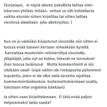
(korjataan, ei näytä olevan pakollista laittaa nimi-
lokeroon yhtikäs mitään. onhan se silti kohteliasta
vaikka etunimi siihen kirjoittaa tai sitten laittaa
viestinsä alalaitaan joku allekirjoitus. )
Kun on jo valmiiksi kirjautunut sivustolle niin sitten ei
tuossa enää toiseen kertaan nimeäkään kysellä.
Kannattaa muutenkin rekisteröityä sivustolle,
ylläpitäjät, joita nyt on kolme, tekevät ne tunnukset
ihan tuossa tuokiossa! Mutta kommentointi ei siis
sitäkään vaadi (eipä näihin ole roskapostia pahemmin
tuputettu, joten ei ole ollut vielä tarvetta rajoittaa
kommentointioikeuksia tuntemattomienkaan osalta,
toivotaan ettei ongelmia tulekaan)
Ja sitten vaan kirjoittelemaan. Ei tätä enää paljon
helpommaksi taida saada?