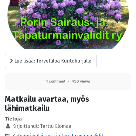
Lue lisää: Tervetuloa Kuntoharjulle
1 comment
436 views
Matkailu avartaa, myös
lähimatkailu
Tietoja
Kirjoittanut:
Terttu Elomaa
Kategoria:
Sairaus- ja tapaturmainvalidit