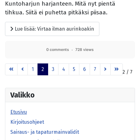
Kuntoharjun harjanteen. Mitä nyt pientä
tihkua. Siitä ei puhetta pitkäksi piisaa.
Lue lisää: Virtaa ilman aurinkoakin
0 comments
728 views
1
2
3
4
5
6
7
Sivu 2 / 7
Valikko
Etusivu
Kirjoitusohjeet
Sairaus- ja tapaturmainvalidit