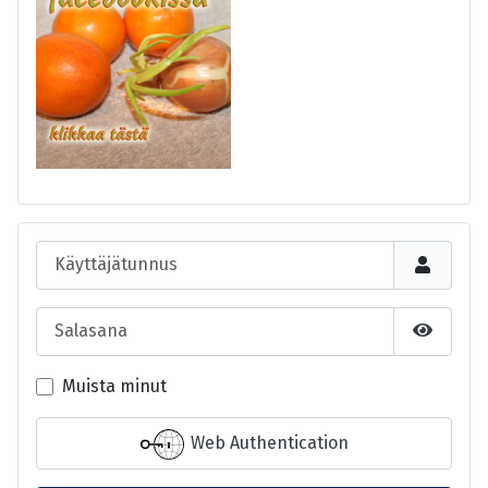
Käyttäjätunnus
Salasana
Näytä s
Muista minut
Web Authentication