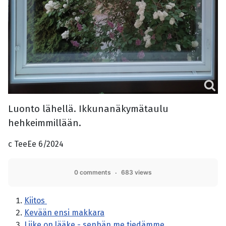
Luonto lähellä. Ikkunanäkymätaulu
hehkeimmillään.
c TeeEe 6/2024
0 comments
683 views
Kiitos
Kevään ensi makkara
Liike on lääke - senhän me tiedämme