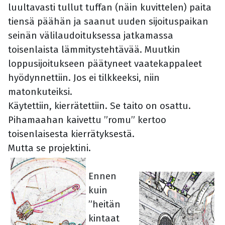
luultavasti tullut tuffan (näin kuvittelen) paita
tiensä päähän ja saanut uuden sijoituspaikan
seinän välilaudoituksessa jatkamassa
toisenlaista lämmitystehtävää. Muutkin
loppusijoitukseen päätyneet vaatekappaleet
hyödynnettiin. Jos ei tilkkeeksi, niin
matonkuteiksi.
Käytettiin, kierrätettiin. Se taito on osattu.
Pihamaahan kaivettu ”romu” kertoo
toisenlaisesta kierrätyksestä.
Mutta se projektini.
Ennen
kuin
”heitän
kintaat