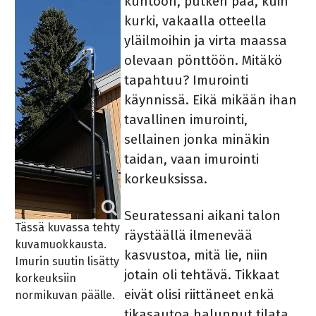
kuntoon, putken pää, kuin
kurki, vakaalla otteella
yläilmoihin ja virta maassa
olevaan pönttöön. Mitäkö
tapahtuu? Imurointi
käynnissä. Eikä mikään ihan
tavallinen imurointi,
sellainen jonka minäkin
taidan, vaan imurointi
korkeuksissa.
Seuratessani aikani talon
Tässä kuvassa tehty
räystäällä ilmenevää
kuvamuokkausta.
kasvustoa, mitä lie, niin
Imurin suutin lisätty
jotain oli tehtävä. Tikkaat
korkeuksiin
eivät olisi riittäneet enkä
normikuvan päälle.
tikasautoa halunnut tilata.