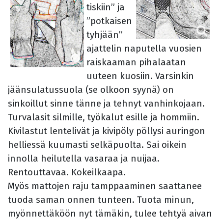
tiskiin” ja
”potkaisen
tyhjään”
ajattelin naputella vuosien
raiskaaman pihalaatan
uuteen kuosiin. Varsinkin
jäänsulatussuola (se olkoon syynä) on
sinkoillut sinne tänne ja tehnyt vanhinkojaan.
Turvalasit silmille, työkalut esille ja hommiin.
Kivilastut lentelivät ja kivipöly pöllysi auringon
helliessä kuumasti selkäpuolta. Sai oikein
innolla heilutella vasaraa ja nuijaa.
Rentouttavaa. Kokeilkaapa.
Myös mattojen raju tamppaaminen saattanee
tuoda saman onnen tunteen. Tuota minun,
myönnettäköön nyt tämäkin, tulee tehtyä aivan