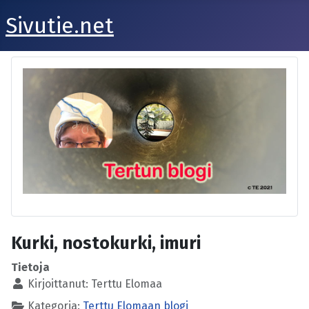
Sivutie.net
Kurki, nostokurki, imuri
Tietoja
Kirjoittanut:
Terttu Elomaa
Kategoria:
Terttu Elomaan blogi