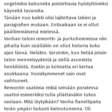
ongelmiksi koituneita poistettavia hyödyttömiksi
käyneitä tavaroita.
Tänään nuo kaikki olisi lajiteltava lakien ja
paragrafien mukaan. Entisaikaan se ei ollut
päällimmäisenä mielessä.
Vanhan taloni remontti- ja purkuhommissa niin
pihalla kuin sisälläkin on ollut historia koko
ajan läsnä. Vieläkin. Varsinkin, kun tietää jotain
talon menneisyydestä ja siellä asuneista
henkilöistä. Itsekin jo kolmatta eri kertaa
asukkaana. Vuosikymmenet vain ovat
vaihtuneet.
Remontin vaatimia reikiä seinään poratessa
saattoi esimerkiksi tulla yllättäväkin tukos
vastaan. Mitä löytyikään? Vanha flanellipaita
terän ympäri tiukasti kietoutuneena. Oli