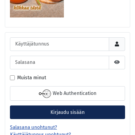
Käyttäjätunnus
Salasana
Näytä s
Muista minut
Web Authentication
Kirjaudu sisään
Salasana unohtunut?
Käyttäjätunnus unohtunut?