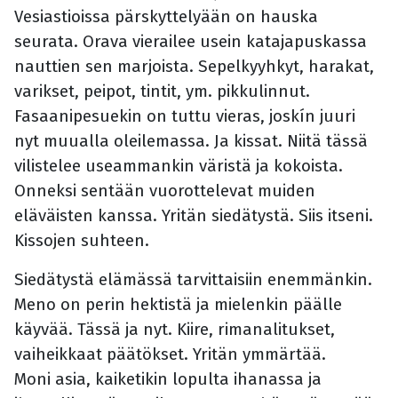
Vesiastioissa pärskyttelyään on hauska
seurata. Orava vierailee usein katajapuskassa
nauttien sen marjoista. Sepelkyyhkyt, harakat,
varikset, peipot, tintit, ym. pikkulinnut.
Fasaanipesuekin on tuttu vieras, joskín juuri
nyt muualla oleilemassa. Ja kissat. Niitä tässä
vilistelee useammankin väristä ja kokoista.
Onneksi sentään vuorottelevat muiden
eläväisten kanssa. Yritän siedätystä. Siis itseni.
Kissojen suhteen.
Siedätystä elämässä tarvittaisiin enemmänkin.
Meno on perin hektistä ja mielenkin päälle
käyvää. Tässä ja nyt. Kiire, rimanalitukset,
vaiheikkaat päätökset. Yritän ymmärtää.
Moni asia, kaiketikin lopulta ihanassa ja