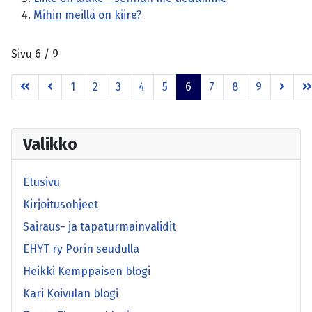
Mihin meillä on kiire?
Sivu 6 / 9
1
2
3
4
5
6
7
8
9
Valikko
Etusivu
Kirjoitusohjeet
Sairaus- ja tapaturmainvalidit
EHYT ry Porin seudulla
Heikki Kemppaisen blogi
Kari Koivulan blogi