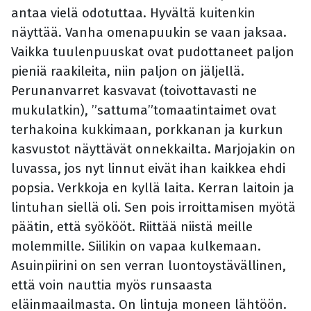
antaa vielä odotuttaa. Hyvältä kuitenkin
näyttää. Vanha omenapuukin se vaan jaksaa.
Vaikka tuulenpuuskat ovat pudottaneet paljon
pieniä raakileita, niin paljon on jäljellä.
Perunanvarret kasvavat (toivottavasti ne
mukulatkin), ”sattuma”tomaatintaimet ovat
terhakoina kukkimaan, porkkanan ja kurkun
kasvustot näyttävät onnekkailta. Marjojakin on
luvassa, jos nyt linnut eivät ihan kaikkea ehdi
popsia. Verkkoja en kyllä laita. Kerran laitoin ja
lintuhan siellä oli. Sen pois irroittamisen myötä
päätin, että syökööt. Riittää niistä meille
molemmille. Siilikin on vapaa kulkemaan.
Asuinpiirini on sen verran luontoystävällinen,
että voin nauttia myös runsaasta
eläinmaailmasta. On lintuja moneen lähtöön.