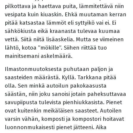
pilkottava ja haettava puita, lämmitettävä niin
vesipata kuin kiuaskin. Ehkä muutaman kerran
pitää katsastaa lämmöt eli syttyikö vai ei. Ei
sähkökiusta eikä kraanasta tulevaa kuumaa
vettä. Siitä niitä lisäaskelia. Mutta se viimeinen
lähtö, kotoa ”mökille”. Siihen riittää tuo
mainitsemani askelmäärä.
Ilmastonmuutoksesta puhutaan paljon ja
saasteiden määrästä. Kyllä. Tarkkana pitää
olla. Sen minkä autoilun pakokaasusta
säästän, niin joku sanoisi jotain paheksuttavaa
savupiipusta tulevista pienhiukkasista. Pienet
ovat kuitenkin meikäläisen saasteet. Autoilen
varsin vähän, komposti ja kompostori hoitavat
luonnonmukaisesti pienet jätteeni. Aika