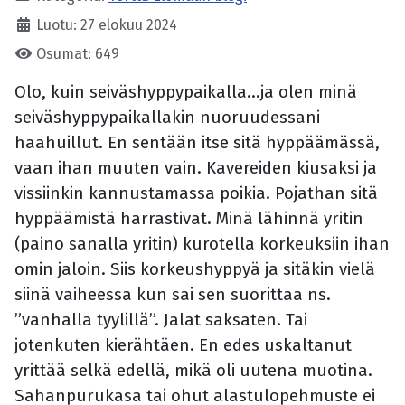
Luotu: 27 elokuu 2024
Osumat: 649
Olo, kuin seiväshyppypaikalla...
ja olen minä
seiväshyppypaikallakin nuoruudessani
haahuillut. En sentään itse sitä hyppäämässä,
vaan ihan muuten vain. Kavereiden kiusaksi ja
vissiinkin kannustamassa poikia. Pojathan sitä
hyppäämistä harrastivat. Minä lähinnä yritin
(paino sanalla yritin) kurotella korkeuksiin ihan
omin jaloin. Siis korkeushyppyä ja sitäkin vielä
siinä vaiheessa kun sai sen suorittaa ns.
”vanhalla tyylillä”. Jalat saksaten. Tai
jotenkuten kierähtäen. En edes uskaltanut
yrittää selkä edellä, mikä oli uutena muotina.
Sahanpurukasa tai ohut alastulopehmuste ei