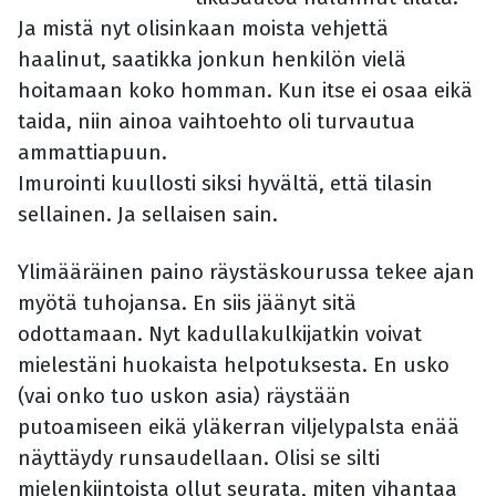
Ja mistä nyt olisinkaan moista vehjettä
haalinut, saatikka jonkun henkilön vielä
hoitamaan koko homman. Kun itse ei osaa eikä
taida, niin ainoa vaihtoehto oli turvautua
ammattiapuun.
Imurointi kuullosti siksi hyvältä, että tilasin
sellainen. Ja sellaisen sain.
Ylimääräinen paino räystäskourussa tekee ajan
myötä tuhojansa. En siis jäänyt sitä
odottamaan. Nyt kadullakulkijatkin voivat
mielestäni huokaista helpotuksesta. En usko
(vai onko tuo uskon asia) räystään
putoamiseen eikä yläkerran viljelypalsta enää
näyttäydy runsaudellaan. Olisi se silti
mielenkiintoista ollut seurata, miten vihantaa