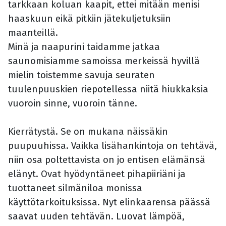
tarkkaan koluan kaapit, ettei mitään menisi
haaskuun eikä pitkiin jätekuljetuksiin
maanteillä.
Minä ja naapurini taidamme jatkaa
saunomisiamme samoissa merkeissä hyvillä
mielin toistemme savuja seuraten
tuulenpuuskien riepotellessa niitä hiukkaksia
vuoroin sinne, vuoroin tänne.
Kierrätystä. Se on mukana näissäkin
puupuuhissa. Vaikka lisähankintoja on tehtävä,
niin osa poltettavista on jo entisen elämänsä
elänyt. Ovat hyödyntäneet pihapiiriäni ja
tuottaneet silmäniloa monissa
käyttötarkoituksissa. Nyt elinkaarensa päässä
saavat uuden tehtävän. Luovat lämpöä,