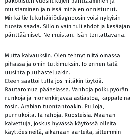
pakollisten vuosilukujen pänttääminen ja
muistaminen ja niissä minä en onnistunut.
Minkä lie lukuhäiriödiagnoosin voisi nykyisin
tuosta saada. Silloin vain tuli ehdot ja kesäajan
pänttäämiset. Ne muistan. Isän tentattavana.
Mutta kaivauksiin. Olen tehnyt niitä omassa
pihassa ja omin tutkimuksin. Jo ennen tätä
uusinta puuhasteluakin.
Eteen saattoi tulla jos mitäkin löytöä.
Rautaromua pääasiassa. Vanhoja polkupyörän
runkoja ja monenkirjavaa astiastoa, kappaleina
tosin. Arabian tuontantoakin. Pulloja,
purnukoita. Ja rahoja. Ruosteisia. Maahan
kaivettuja, joskus hyvässä käytössä olleita
käyttöesineitä, aikanaan aarteita, sittemmin