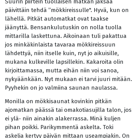
Suurin piirtein tuollaisen matkan jaksaa
päivittäin tehdä ”mökkireissulle". Hyvä, kun on
lähellä. Pitkät automatkat ovat taakse
jäänyttä. Bensankulutuskin on nolla tuolla
mittarilla laskettuna. Aikoinaan tuli pakattua
jos minkäkinlaista tavaraa mökkireissuun
lähdettyä, niin itselle kuin, nyt jo aikuisille,
mukana kulkeville lapsillekin. Kakaroita olin
kirjoittamassa, mutta eihän niin voi sanoa,
nykyäänkään. Nyt mukaan ei tarvi juuri mitään.
Pyyhekin on jo valmiina saunan naulassa.
Monilla on mökkisaunat kovinkin pitkän
ajomatkan päässä tai omakotiasujilla talon, jos
ei ylä- niin ainakin alakerrassa. Minä kuljen
pihan poikki. Parikymmentä askelta. Toki
askelia kertyy päivän mittaan useampiakin. On